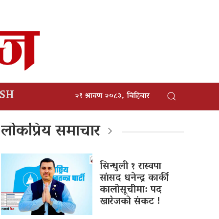
ISH
२१ श्रावण २०८३, बिहिबार
लोकप्रिय समाचार
सिन्धुली १ रास्वपा
सांसद धनेन्द्र कार्की
कालोसूचीमा: पद
खारेजको संकट !