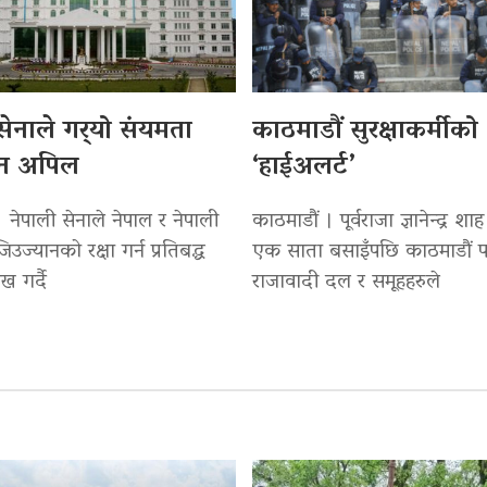
सेनाले गर्‍यो संयमता
काठमाडौं सुरक्षाकर्मीको
न अपिल
‘हाईअलर्ट’
 नेपाली सेनाले नेपाल र नेपाली
काठमाडौं । पूर्वराजा ज्ञानेन्द्र श
ज्यानको रक्षा गर्न प्रतिबद्ध
एक साता बसाइँपछि काठमाडौं फर
ख गर्दै
राजावादी दल र समूहहरुले