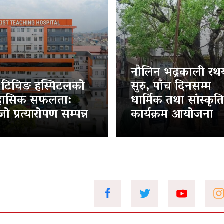
नौलिन भद्रकाली रथया
ट टिचिङ हस्पिटलको
सुरु, पाँच दिनसम्म
हासिक सफलता:
धार्मिक तथा सांस्कृत
ो प्रत्यारोपण सम्पन्न
कार्यक्रम आयोजना