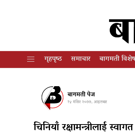
गृहपृष्‍ठ
समाचार
बागमती विशे
बागमती पेज
१४ मंसिर २०७७, आइतबार
चिनियाँ रक्षामन्त्रीलाई स्वाग