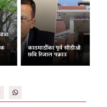
त्रा
िक
काठमाडौंका पूर्व सीडीओ
छवि रिजाल पक्राउ