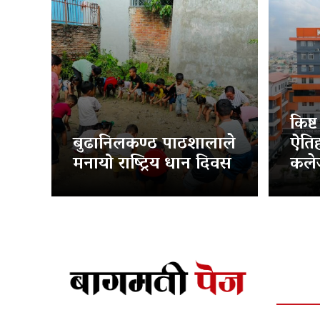
किष्
बुढानिलकण्ठ पाठशालाले
ऐति
मनायो राष्ट्रिय धान दिवस
कलेज