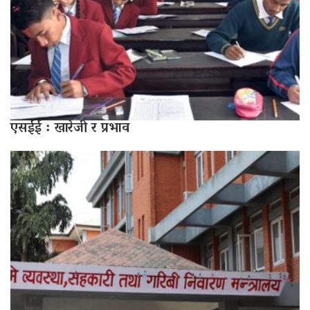
एसईई : खारेजी र प्रभाव