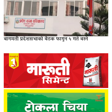
बागमती प्रदेशसभाको बैठक फागुन ५ गते बस्ने