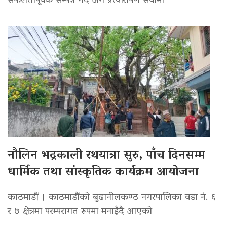
सफलतापूर्वक सम्पन्न गर्दै अंग प्रत्यारोपण सेवामा
नौलिन भद्रकाली रथयात्रा सुरु, पाँच दिनसम्म
धार्मिक तथा सांस्कृतिक कार्यक्रम आयोजना
काठमाडौं । काठमाडौंको बुढानीलकण्ठ नगरपालिका वडा नं. ६
र ७ क्षेत्रमा परम्परागत रूपमा मनाइँदै आएको