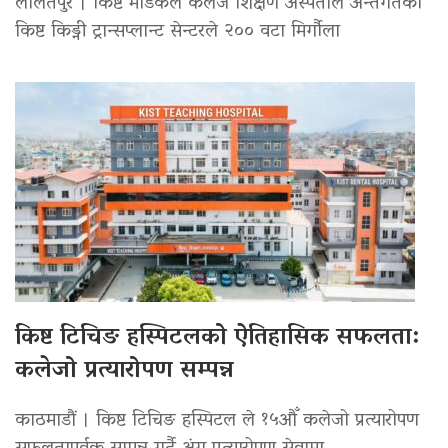
ललितपुर । किष्ट मेडिकल कलेज शिक्षण अस्पताल अन्तर्गतको
किष्ट किड्नी ट्रान्सप्लान्ट सेन्टरले २०० वटा मिर्गौला
किष्ट टिचिङ हस्पिटलको ऐतिहासिक सफलता:
कलेजो प्रत्यारोपण सम्पन्न
काठमाडौं । किष्ट टिचिङ हस्पिटल ले १५औँ कलेजो प्रत्यारोपण