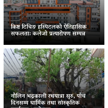
किष्ट टिचिङ हस्पिटलको ऐतिहासिक
सफलता: कलेजो प्रत्यारोपण सम्पन्न
नौलिन भद्रकाली रथयात्रा सुरु, पाँच
दिनसम्म धार्मिक तथा सांस्कृतिक