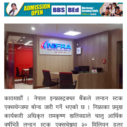
काठमाडौं । नेपाल इन्फ्रास्ट्रक्चर बैंकले लन्डन स्टक
एक्सचेन्जमा बोन्ड जारी गर्ने भएको छ । निफ्राका प्रमुख
कार्यकारी अधिकृत रामकृष्ण खतिवडाले चालु आर्थिक
वर्षभित्रै लन्डन स्टक एक्सचेञ्जमा ३० मिलियन डलर