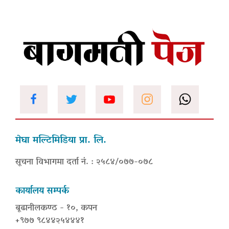
मेघा मल्टिमिडिया प्रा. लि.
सूचना विभागमा दर्ता नं. : २५८४/०७७-०७८
कार्यालय सम्पर्क
बूढानीलकण्ठ - १०, कपन
+९७७ ९८४४२५४४४१