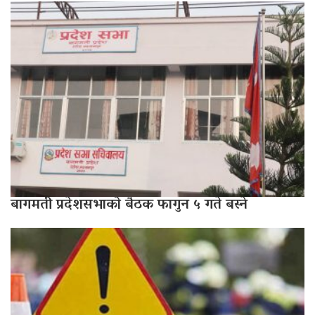
बागमती प्रदेशसभाको बैठक फागुन ५ गते बस्ने