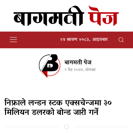
२४ श्रावण २०८३, आइतबार
बागमती पेज
२ चैत्र २०७७, सोमबार
निफ्राले लन्डन स्टक एक्सचेन्जमा ३०
मिलियन डलरको बोन्ड जारी गर्ने