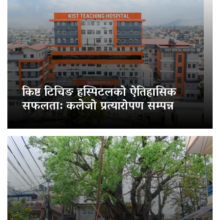
किष्ट टिचिङ हस्पिटलको ऐतिहासिक
सफलता: कलेजो प्रत्यारोपण सम्पन्न