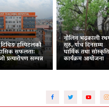
नौलिन भद्रकाली रथया
ट टिचिङ हस्पिटलको
सुरु, पाँच दिनसम्म
हासिक सफलता:
धार्मिक तथा सांस्कृत
ो प्रत्यारोपण सम्पन्न
कार्यक्रम आयोजना