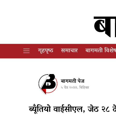
गृहपृष्‍ठ
समाचार
बागमती विशे
बागमती पेज
५ चैत्र २०७७, बिहिबार
ब्यूँतियो वाईसीएल, जेठ २८ देख