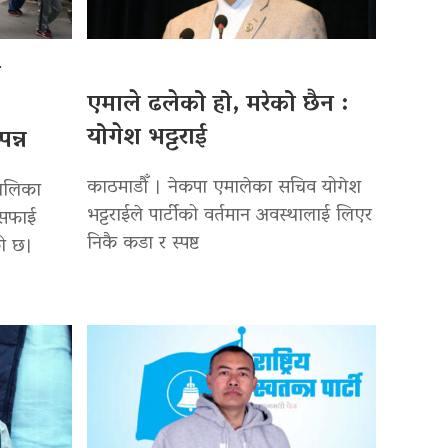
ो
एमाले ढलेको हो, मरेको छैन :
योगेश भट्टराई
न्न
काठमाडौँ । नेकपा एमालेका सचिव योगेश
पालिका
भट्टराईले पार्टीको वर्तमान अवस्थालाई लिएर
सरसफाई
निकै कडा र स्पष्ट
को छ।