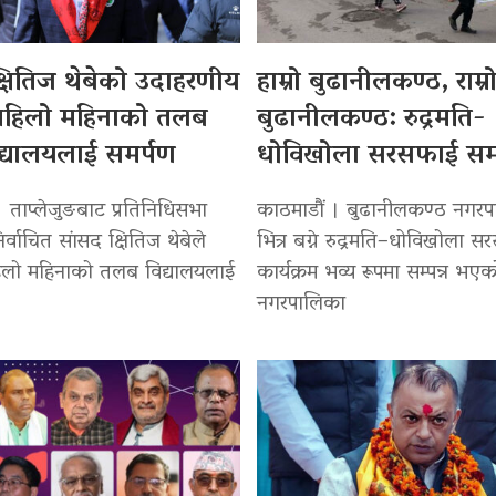
्षितिज थेबेको उदाहरणीय
हाम्रो बुढानीलकण्ठ, राम्र
हिलो महिनाको तलब
बुढानीलकण्ठ: रुद्रमति-
िद्यालयलाई समर्पण
धोविखोला सरसफाई सम्प
 ताप्लेजुङबाट प्रतिनिधिसभा
काठमाडौं । बुढानीलकण्ठ नगर
र्वाचित सांसद क्षितिज थेबेले
भित्र बग्ने रुद्रमति–धोविखोला 
िलो महिनाको तलब विद्यालयलाई
कार्यक्रम भव्य रूपमा सम्पन्न भए
नगरपालिका