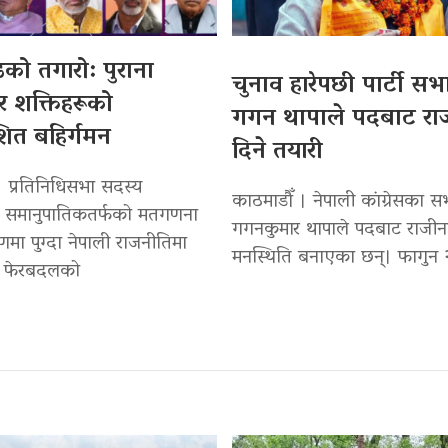
्डको तगारो: पुराना
चुनाव हारेपछी पार्टी सभ
 र शक्तिहरूको
गगन थापाले पदबाट रा
ाशित बहिर्गमन
दिने तयारी
। प्रतिनिधिसभा सदस्य
काठमाडौँ । नेपाली कांग्रेसका स
ो समानुपातिकतर्फको मतगणना
गगनकुमार थापाले पदबाट राजीना
मा पुग्दा नेपाली राजनीतिमा
मनस्थिति बनाएका छन्। फागुन 
ो फेरबदलको