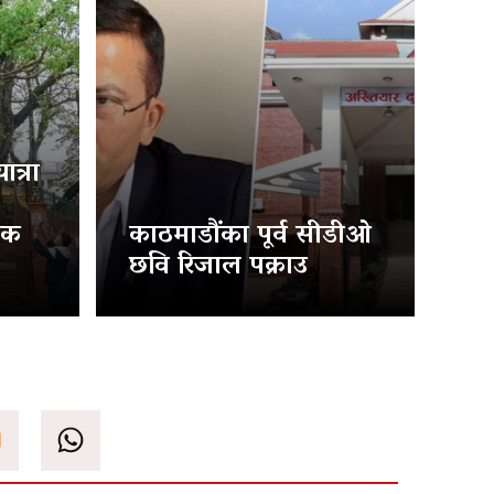
त्रा
िक
काठमाडौंका पूर्व सीडीओ
छवि रिजाल पक्राउ