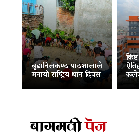
किष्
बुढानिलकण्ठ पाठशालाले
ऐति
मनायो राष्ट्रिय धान दिवस
कलेज