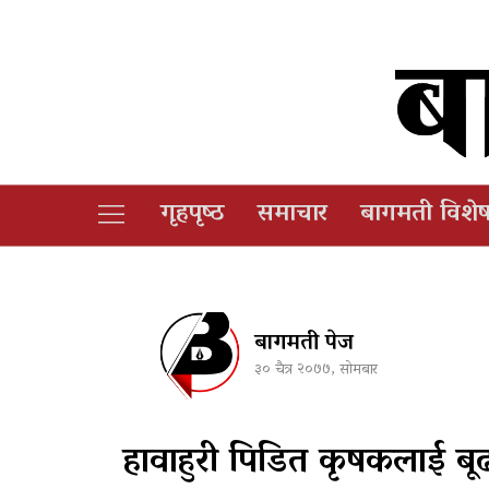
गृहपृष्‍ठ
समाचार
बागमती विशे
बागमती पेज
३० चैत्र २०७७, सोमबार
हावाहुरी पिडित कृषकलाई बू