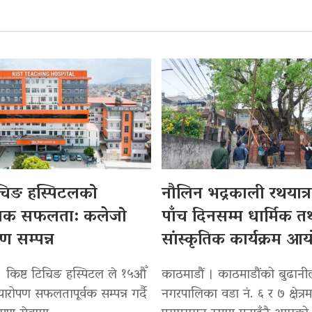
िचिङ हस्पिटलको
नौलिन भद्रकाली रथयात्रा
सिक सफलता: कलेजो
पाँच दिनसम्म धार्मिक त
पण सम्पन्न
सांस्कृतिक कार्यक्रम आ
। किष्ट टिचिङ हस्पिटल ले १५औँ
काठमाडौं । काठमाडौंको बुढान
्यारोपण सफलतापूर्वक सम्पन्न गर्दै
नगरपालिका वडा नं. ६ र ७ क्षेत्रम