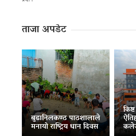
प्रदान
ताजा अपडेट
किष्
बुढानिलकण्ठ पाठशालाले
ऐति
मनायो राष्ट्रिय धान दिवस
कलेज