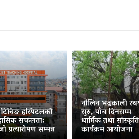
नौलिन भद्रकाली रथया
ट टिचिङ हस्पिटलको
सुरु, पाँच दिनसम्म
हासिक सफलता:
धार्मिक तथा सांस्कृत
ो प्रत्यारोपण सम्पन्न
कार्यक्रम आयोजना