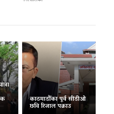
नगरपालिका
त्रा
िक
काठमाडौंका पूर्व सीडीओ
छवि रिजाल पक्राउ