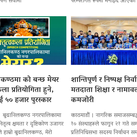
रोपण सेवामा
परम्परागत रूपमा मनाइँदै आएको
कण्ठमा को बन्छ मेयर
शान्तिपूर्ण र निष्पक्ष निर
कला प्रतियोगिता हुने,
मतदाता शिक्षा र नामाव
ई ५० हजार पुरस्कार
कमजोरी
। बुढानिलकण्ठ नगरपालिकामा
काठमाडौं । नागरिक समाजसम्बद्ध
नेतृत्व क्षमता र दृष्टिकोण उजागर
१० संस्थाहरूले फागुन २१ गते सम्प
्यले हाम्रो बुढानिलकण्ठ, मेरो
प्रतिनिधिसभा सदस्य निर्वाचन समग