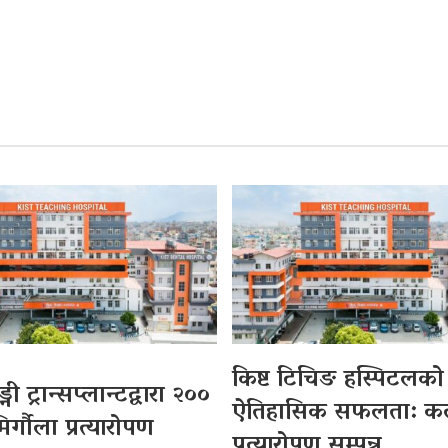
किष्ट टिचिङ हस्पिटलको
्नी ट्रान्सप्लान्टद्वारा २००
ऐतिहासिक सफलता: क
्गौला प्रत्यारोपण
प्रत्यारोपण सम्पन्न