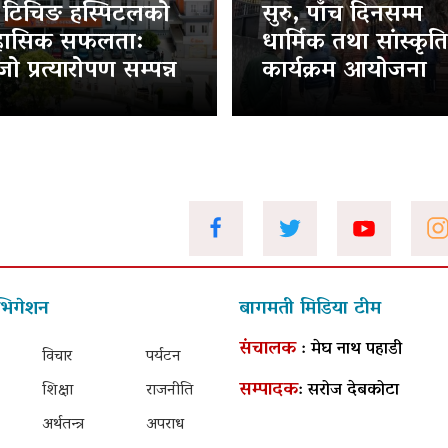
ट टिचिङ हस्पिटलको
सुरु, पाँच दिनसम्म
हासिक सफलता:
धार्मिक तथा सांस्कृत
ो प्रत्यारोपण सम्पन्न
कार्यक्रम आयोजना
भिगेशन
बागमती मिडिया टीम
संचालक
: मेघ नाथ पहाडी
विचार
पर्यटन
सम्पादक
: सरोज देबकोटा
शिक्षा
राजनीति
अर्थतन्त्र
अपराध