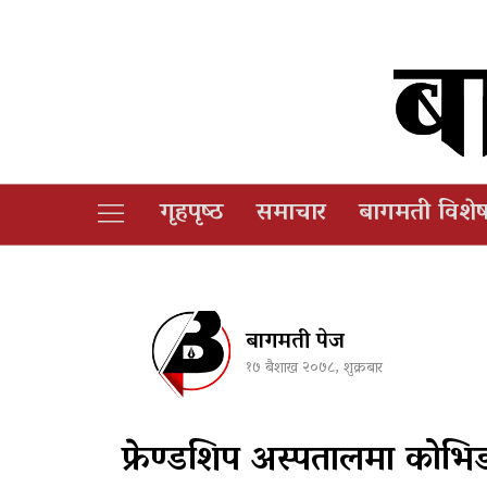
गृहपृष्‍ठ
समाचार
बागमती विशे
बागमती पेज
१७ बैशाख २०७८, शुक्रबार
फ्रेण्डशिप अस्पतालमा कोभि