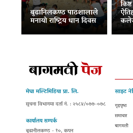
किष्
बुढानिलकण्ठ पाठशालाले
ऐति
मनायो राष्ट्रिय धान दिवस
कलेज
मेघा मल्टिमिडिया प्रा. लि.
साइट ने
सूचना विभागमा दर्ता नं. : २५८४/०७७-०७८
गृहपृष्‍ठ
समाचार
कार्यालय सम्पर्क
बागमती
बूढानीलकण्ठ - १०, कपन