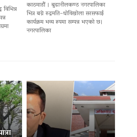
काठमाडौं । बुढानीलकण्ठ नगरपालिका
 विभिन्न
भित्र बग्ने रुद्रमति–धोविखोला सरसफाई
न्न
कार्यक्रम भव्य रूपमा सम्पन्न भएको छ।
्रमा
नगरपालिका
त्रा