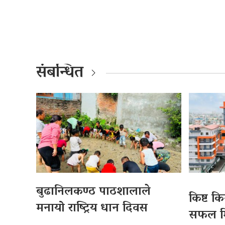
संबन्धित
बुढानिलकण्ठ पाठशालाले
किष्ट किड
मनायो राष्ट्रिय धान दिवस
सफल मिर