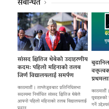
संबन्धित
सांसद क्षितिज थेबेको उदाहरणीय
बुढानिल
कदम: पहिलो महिनाको तलब
वक्तृत्व
जिर्ण विद्यालयलाई समर्पण
प्रथमला
काठमाडौं । ताप्लेजुङबाट प्रतिनिधिसभा
काठमाडौं 
सदस्यमा निर्वाचित सांसद क्षितिज थेबेले
युवाहरूको 
आफ्नो पहिलो महिनाको तलब विद्यालयलाई
गर्ने उद्देश
प्रदान