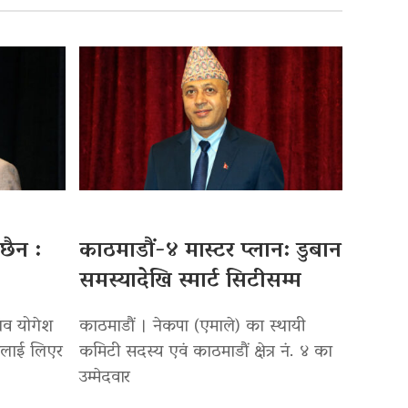
छैन :
काठमाडौं-४ मास्टर प्लान: डुबान
समस्यादेखि स्मार्ट सिटीसम्म
िव योगेश
काठमाडौं । नेकपा (एमाले) का स्थायी
थालाई लिएर
कमिटी सदस्य एवं काठमाडौं क्षेत्र नं. ४ का
उम्मेदवार