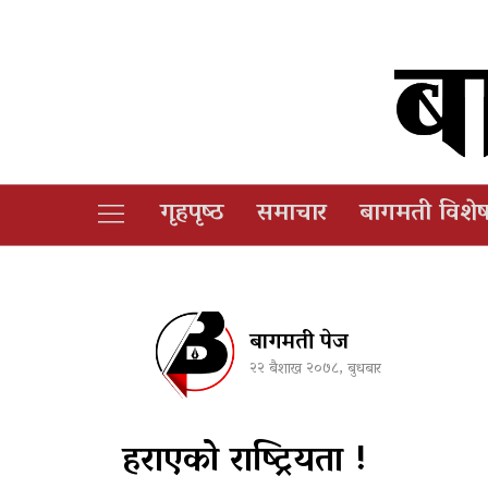
गृहपृष्‍ठ
समाचार
बागमती विशे
बागमती पेज
२२ बैशाख २०७८, बुधबार
हराएको राष्ट्रियता !