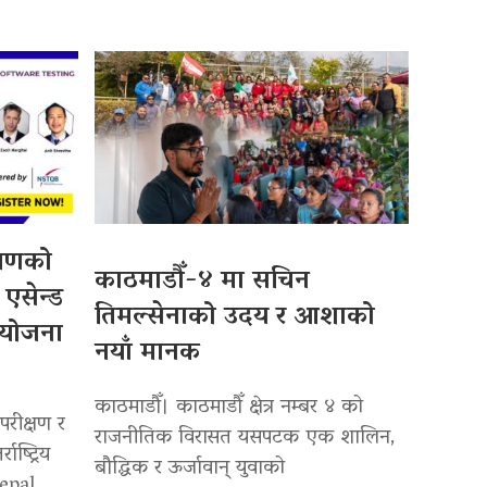
्षणको
काठमाडौँ-४ मा सचिन
 एसेन्ड
तिमल्सेनाको उदय र आशाको
आयोजना
नयाँ मानक
काठमाडौँ। काठमाडौँ क्षेत्र नम्बर ४ को
रीक्षण र
राजनीतिक विरासत यसपटक एक शालिन,
ाष्ट्रिय
बौद्धिक र ऊर्जावान् युवाको
Nepal