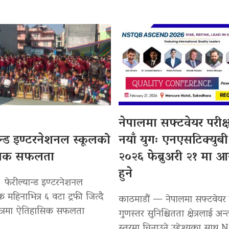
नेपालमा सफ्टवेयर परीक
ान्ड इण्टरनेशनल स्कूलको
नयाँ युगः एनएसटिक्युबी
सिक सफलता
२०२६ फेब्रुअरी २१ मा 
हुने
 फेरील्यान्ड इण्टरनेशनल
 महिनाभित्र ६ वटा ट्रफी जित्दै
काठमाडौं — नेपालमा सफ्टवेयर प
षेत्रमा ऐतिहासिक सफलता
गुणस्तर सुनिश्चितता क्षेत्रलाई अन्तर्र
स्तरमा चिनाउने उद्देश्यका साथ 