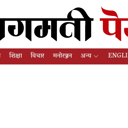
ष
शिक्षा
विचार
मनोरञ्जन
अन्य
ENGL