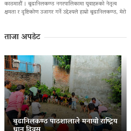
काठमाडौं । बुढानिलकण्ठ नगरपालिकामा युवाहरूको नेतृत्व
क्षमता र दृष्टिकोण उजागर गर्ने उद्देश्यले हाम्रो बुढानिलकण्ठ, मेरो
ताजा अपडेट
बुढानिलकण्ठ पाठशालाले मनायो राष्ट्रिय
धान दिवस