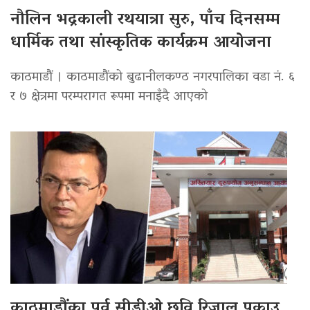
नौलिन भद्रकाली रथयात्रा सुरु, पाँच दिनसम्म
धार्मिक तथा सांस्कृतिक कार्यक्रम आयोजना
काठमाडौं । काठमाडौंको बुढानीलकण्ठ नगरपालिका वडा नं. ६
र ७ क्षेत्रमा परम्परागत रूपमा मनाइँदै आएको
काठमाडौंका पूर्व सीडीओ छवि रिजाल पक्राउ