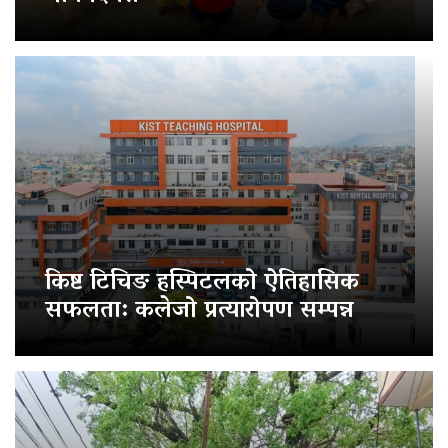
किष्ट टिचिङ हस्पिटलको ऐतिहासिक
सफलता: कलेजो प्रत्यारोपण सम्पन्न