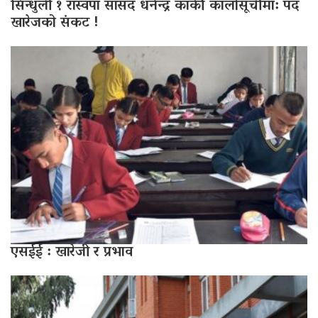
सिन्धुली १ रास्वपा सांसद धनेन्द्र कार्की कालोसूचीमा: पद
खारेजको संकट !
एसईई : खारेजी र प्रभाव