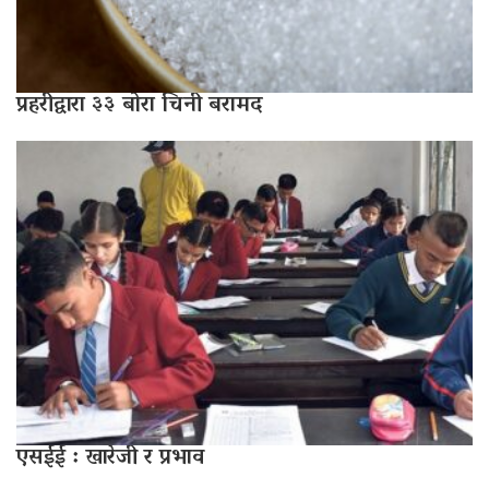
प्रहरीद्वारा ३३ बोरा चिनी बरामद
एसईई : खारेजी र प्रभाव