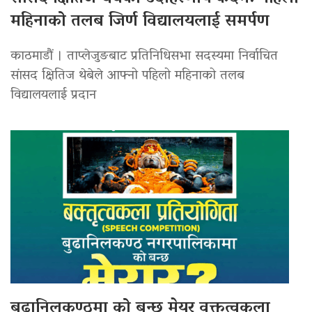
महिनाको तलब जिर्ण विद्यालयलाई समर्पण
काठमाडौं । ताप्लेजुङबाट प्रतिनिधिसभा सदस्यमा निर्वाचित
सांसद क्षितिज थेबेले आफ्नो पहिलो महिनाको तलब
विद्यालयलाई प्रदान
बुढानिलकण्ठमा को बन्छ मेयर वक्तृत्वकला