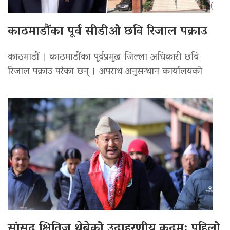
काठमाडौंका पूर्व सीडीओ छवि रिजाल पक्राउ
काठमाडौं । काठमाडौंका पूर्वप्रमुख जिल्ला अधिकारी छवि
रिजाल पक्राउ परेका छन् । अपराध अनुसन्धान कार्यालयको
सांसद क्षितिज थेबेको उदाहरणीय कदम: पहिलो