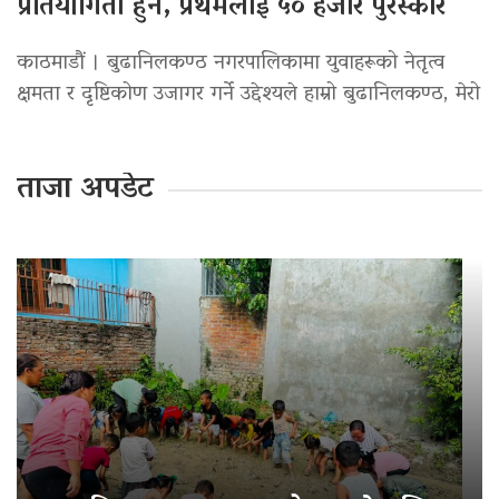
प्रतियोगिता हुने, प्रथमलाई ५० हजार पुरस्कार
काठमाडौं । बुढानिलकण्ठ नगरपालिकामा युवाहरूको नेतृत्व
क्षमता र दृष्टिकोण उजागर गर्ने उद्देश्यले हाम्रो बुढानिलकण्ठ, मेरो
ताजा अपडेट