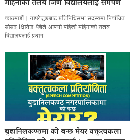
महिनाको तलब जिर्ण विद्यालयलाई समर्पण
काठमाडौं । ताप्लेजुङबाट प्रतिनिधिसभा सदस्यमा निर्वाचित
सांसद क्षितिज थेबेले आफ्नो पहिलो महिनाको तलब
विद्यालयलाई प्रदान
बुढानिलकण्ठमा को बन्छ मेयर वक्तृत्वकला