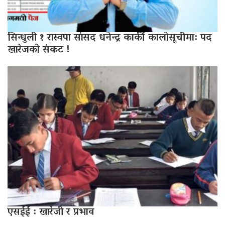
सिन्धुली १ रास्वपा सांसद धनेन्द्र कार्की कालोसूचीमा: पद
खारेजको संकट !
एसईई : खारेजी र प्रभाव