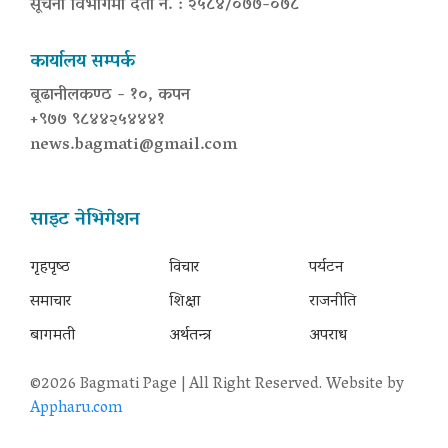
सूचना विभागमा दर्ता नं. : २५८४/०७७-०७८
कार्यालय सम्पर्क
बूढानीलकण्ठ - १०, कपन
+९७७ ९८४४२५४४४१
news.bagmati@gmail.com
साइट नेभिगेशन
गृहपृष्‍ठ
विचार
पर्यटन
समाचार
शिक्षा
राजनीति
बागमती
अर्थतन्त्र
अपराध
©2026 Bagmati Page | All Right Reserved. Website by
Appharu.com