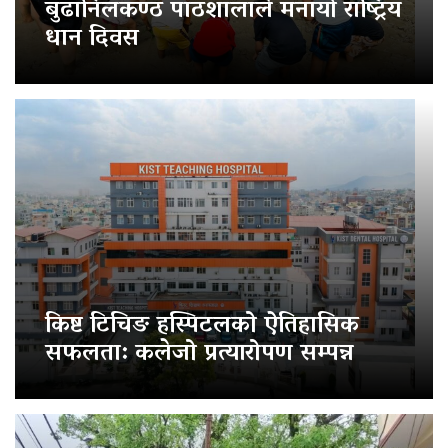
बुढानिलकण्ठ पाठशालाले मनायो राष्ट्रिय
धान दिवस
किष्ट टिचिङ हस्पिटलको ऐतिहासिक
सफलता: कलेजो प्रत्यारोपण सम्पन्न