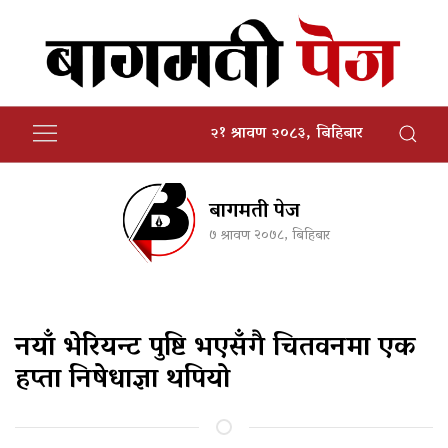
२१ श्रावण २०८३, बिहिबार
बागमती पेज
७ श्रावण २०७८, बिहिबार
नयाँ भेरियन्ट पुष्टि भएसँगै चितवनमा एक
हप्ता निषेधाज्ञा थपियाे