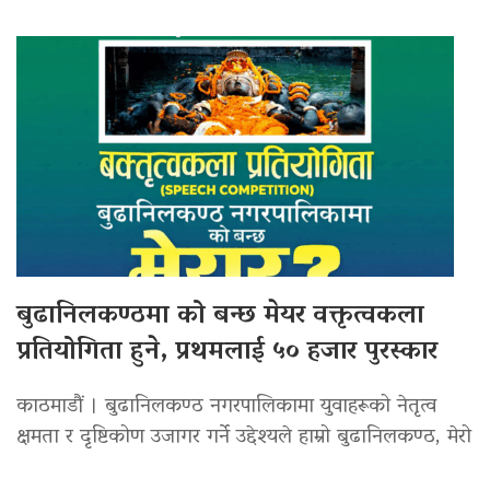
बुढानिलकण्ठमा को बन्छ मेयर वक्तृत्वकला
प्रतियोगिता हुने, प्रथमलाई ५० हजार पुरस्कार
काठमाडौं । बुढानिलकण्ठ नगरपालिकामा युवाहरूको नेतृत्व
क्षमता र दृष्टिकोण उजागर गर्ने उद्देश्यले हाम्रो बुढानिलकण्ठ, मेरो