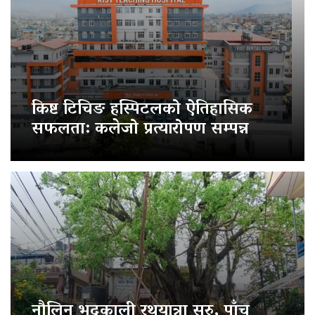
किष्ट टिचिङ हस्पिटलको ऐतिहासिक
सफलता: कलेजो प्रत्यारोपण सम्पन्न
नौलिन भद्रकाली रथयात्रा सुरु, पाँच