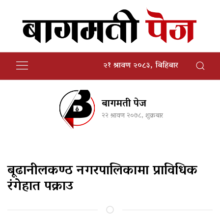
२१ श्रावण २०८३, बिहिबार
बागमती पेज
२२ श्रावण २०७८, शुक्रबार
बूढानीलकण्ठ नगरपालिकामा प्राविधिक
रंगेहात पक्राउ