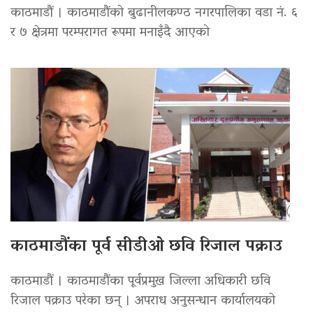
काठमाडौं । काठमाडौंको बुढानीलकण्ठ नगरपालिका वडा नं. ६
र ७ क्षेत्रमा परम्परागत रूपमा मनाइँदै आएको
काठमाडौंका पूर्व सीडीओ छवि रिजाल पक्राउ
काठमाडौं । काठमाडौंका पूर्वप्रमुख जिल्ला अधिकारी छवि
रिजाल पक्राउ परेका छन् । अपराध अनुसन्धान कार्यालयको