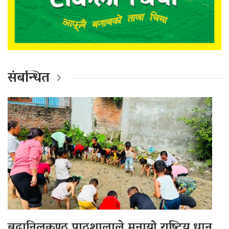
संबन्धित
बुढानिलकण्ठ पाठशालाले मनायो राष्ट्रिय धान