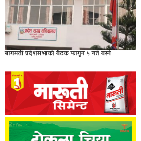
बागमती प्रदेशसभाको बैठक फागुन ५ गते बस्ने