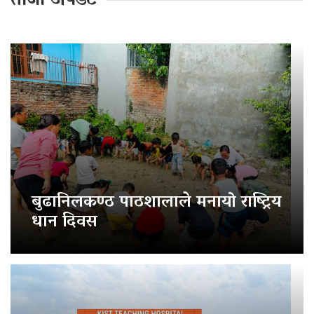
ताजा अपडेट
बुढानिलकण्ठ पाठशालाले मनायो राष्ट्रिय
धान दिवस