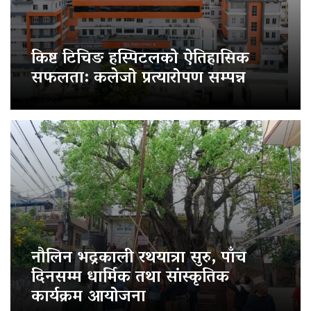
किष्ट टिचिङ हस्पिटलको ऐतिहासिक
सफलता: कलेजो प्रत्यारोपण सम्पन्न
नौलिन भद्रकाली रथयात्रा सुरु, पाँच
दिनसम्म धार्मिक तथा सांस्कृतिक
कार्यक्रम आयोजना