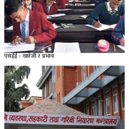
एसईई : खारेजी र प्रभाव