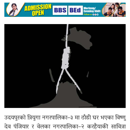
उदयपुरको त्रियुगा नगरपालिका–३ मा ठाँडी घर भएका विष्णु
देव पंजियार र वेलका नगरपालिका–२ करहैयाकी सावित्रा