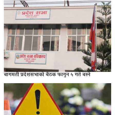
बागमती प्रदेशसभाको बैठक फागुन ५ गते बस्ने