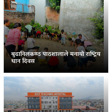
बुढानिलकण्ठ पाठशालाले मनायो राष्ट्रिय
धान दिवस