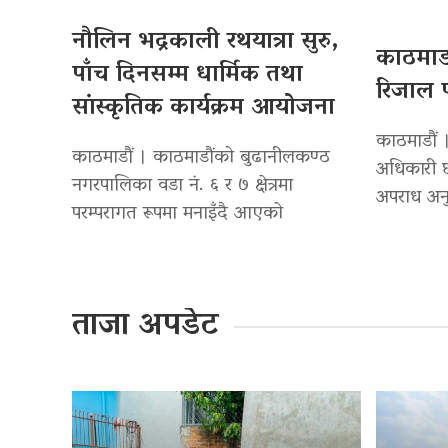
नौलिन भद्रकाली रथयात्रा सुरु,
काठमाडौ
पाँच दिनसम्म धार्मिक तथा
रिजाल प
सांस्कृतिक कार्यक्रम आयोजना
काठमाडौं ।
काठमाडौं । काठमाडौंको बुढानीलकण्ठ
अधिकारी छ
नगरपालिका वडा नं. ६ र ७ क्षेत्रमा
अपराध अनु
परम्परागत रूपमा मनाइँदै आएको
ताजा अपडेट