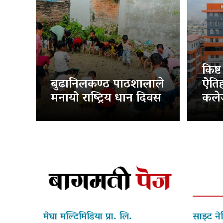
किष्
बुढानिलकण्ठ पाठशालाले
ऐति
मनायो राष्ट्रिय धान दिवस
कलेज
मेघा मल्टिमिडिया प्रा. लि.
साइट ने