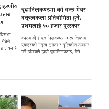
उदाहरणीय
बुढानिलकण्ठमा को बन्छ मेयर
 तलब
वक्तृत्वकला प्रतियोगिता हुने,
पण
प्रथमलाई ५० हजार पुरस्कार
िधिसभा
काठमाडौं । बुढानिलकण्ठ नगरपालिकामा
 थेबेले
युवाहरूको नेतृत्व क्षमता र दृष्टिकोण उजागर
द्यालयलाई
गर्ने उद्देश्यले हाम्रो बुढानिलकण्ठ, मेरो