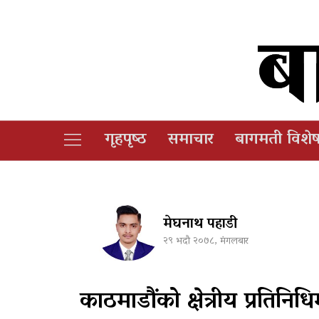
गृहपृष्‍ठ
समाचार
बागमती विशे
मेघनाथ पहाडी
२९ भदौ २०७८, मंगलबार
काठमाडौंको क्षेत्रीय प्रतिनि