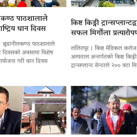
लकण्ठ पाठशालाले
किष्ट किड्नी ट्रान्सप्लान्टद
ाष्ट्रिय धान दिवस
सफल मिर्गौला प्रत्यारो
। बूढानीलकण्ठ पाठशालाले
ललितपुर । किष्ट मेडिकल कलेज
 धान दिवसको अवसरमा विशेष
अस्पताल अन्तर्गतको किष्ट किड्नी
 आयोजना गरी धान दिवस
ट्रान्सप्लान्ट सेन्टरले २०० वटा मि