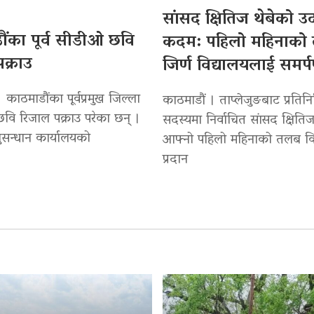
सांसद क्षितिज थेबेको 
ंका पूर्व सीडीओ छवि
कदम: पहिलो महिनाको
क्राउ
जिर्ण विद्यालयलाई समर्
 काठमाडौंका पूर्वप्रमुख जिल्ला
काठमाडौं । ताप्लेजुङबाट प्रतिन
वि रिजाल पक्राउ परेका छन् ।
सदस्यमा निर्वाचित सांसद क्षितिज
सन्धान कार्यालयको
आफ्नो पहिलो महिनाको तलब वि
प्रदान