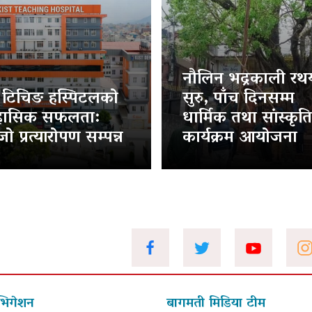
नौलिन भद्रकाली रथया
ट टिचिङ हस्पिटलको
सुरु, पाँच दिनसम्म
हासिक सफलता:
धार्मिक तथा सांस्कृत
ो प्रत्यारोपण सम्पन्न
कार्यक्रम आयोजना
भिगेशन
बागमती मिडिया टीम