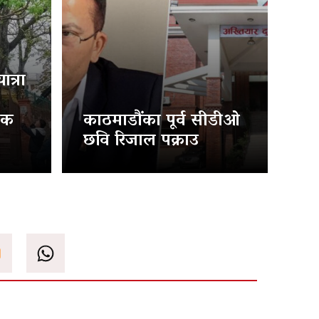
त्रा
िक
काठमाडौंका पूर्व सीडीओ
छवि रिजाल पक्राउ