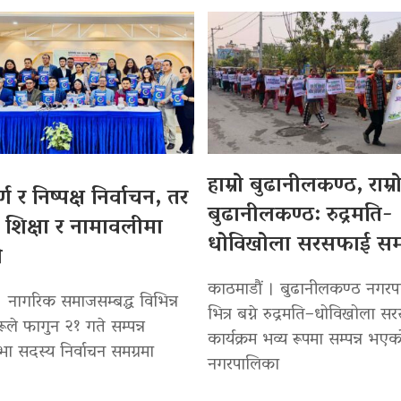
हाम्रो बुढानीलकण्ठ, राम्र
र्ण र निष्पक्ष निर्वाचन, तर
बुढानीलकण्ठ: रुद्रमति-
शिक्षा र नामावलीमा
धोविखोला सरसफाई सम्प
ी
काठमाडौं । बुढानीलकण्ठ नगर
। नागरिक समाजसम्बद्ध विभिन्न
भित्र बग्ने रुद्रमति–धोविखोला 
रूले फागुन २१ गते सम्पन्न
कार्यक्रम भव्य रूपमा सम्पन्न भए
भा सदस्य निर्वाचन समग्रमा
नगरपालिका