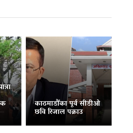
त्रा
िक
काठमाडौंका पूर्व सीडीओ
छवि रिजाल पक्राउ