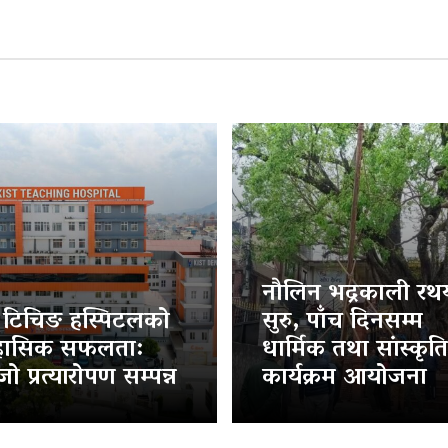
नौलिन भद्रकाली रथया
ट टिचिङ हस्पिटलको
सुरु, पाँच दिनसम्म
हासिक सफलता:
धार्मिक तथा सांस्कृत
ो प्रत्यारोपण सम्पन्न
कार्यक्रम आयोजना