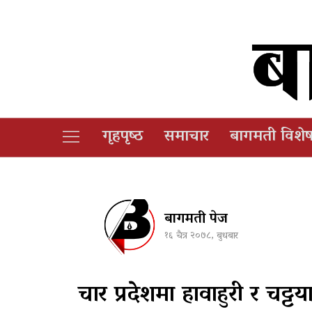
गृहपृष्‍ठ
समाचार
बागमती विशे
बागमती पेज
१६ चैत्र २०७८, बुधबार
चार प्रदेशमा हावाहुरी र चट्