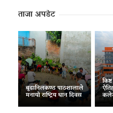
ताजा अपडेट
किष्
बुढानिलकण्ठ पाठशालाले
ऐति
मनायो राष्ट्रिय धान दिवस
कलेज