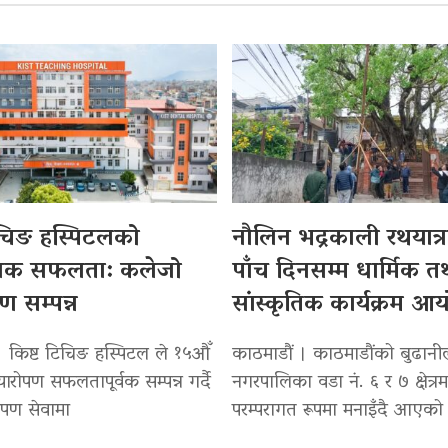
िचिङ हस्पिटलको
नौलिन भद्रकाली रथयात्रा
सिक सफलता: कलेजो
पाँच दिनसम्म धार्मिक त
पण सम्पन्न
सांस्कृतिक कार्यक्रम आ
। किष्ट टिचिङ हस्पिटल ले १५औँ
काठमाडौं । काठमाडौंको बुढान
्यारोपण सफलतापूर्वक सम्पन्न गर्दै
नगरपालिका वडा नं. ६ र ७ क्षेत्रम
रोपण सेवामा
परम्परागत रूपमा मनाइँदै आएको