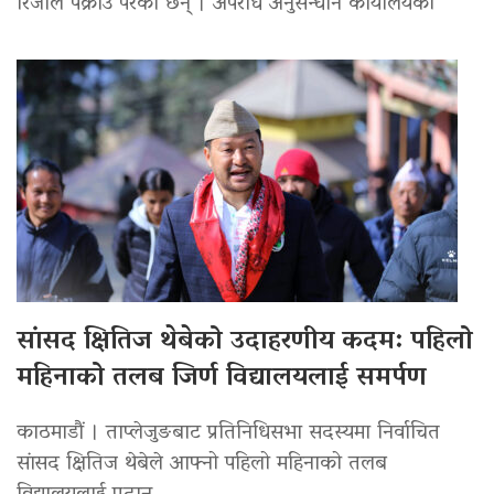
रिजाल पक्राउ परेका छन् । अपराध अनुसन्धान कार्यालयको
सांसद क्षितिज थेबेको उदाहरणीय कदम: पहिलो
महिनाको तलब जिर्ण विद्यालयलाई समर्पण
काठमाडौं । ताप्लेजुङबाट प्रतिनिधिसभा सदस्यमा निर्वाचित
सांसद क्षितिज थेबेले आफ्नो पहिलो महिनाको तलब