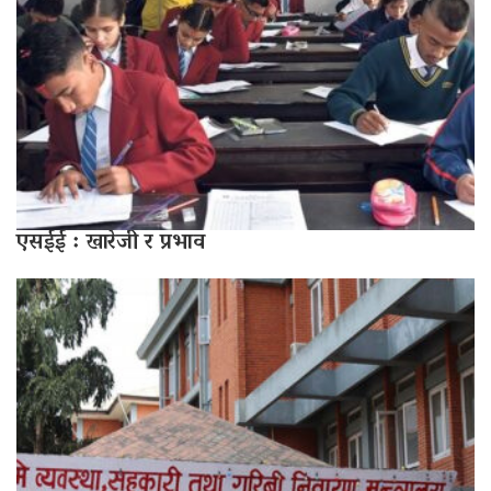
एसईई : खारेजी र प्रभाव