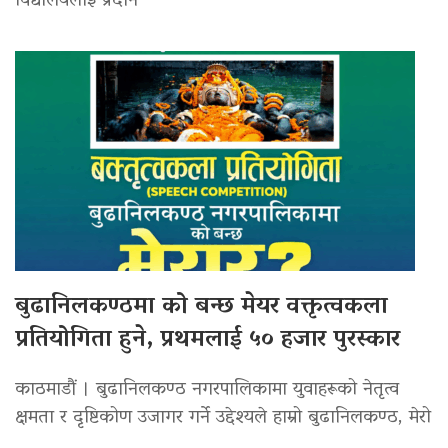
विद्यालयलाई प्रदान
बुढानिलकण्ठमा को बन्छ मेयर वक्तृत्वकला
प्रतियोगिता हुने, प्रथमलाई ५० हजार पुरस्कार
काठमाडौं । बुढानिलकण्ठ नगरपालिकामा युवाहरूको नेतृत्व
क्षमता र दृष्टिकोण उजागर गर्ने उद्देश्यले हाम्रो बुढानिलकण्ठ, मेरो