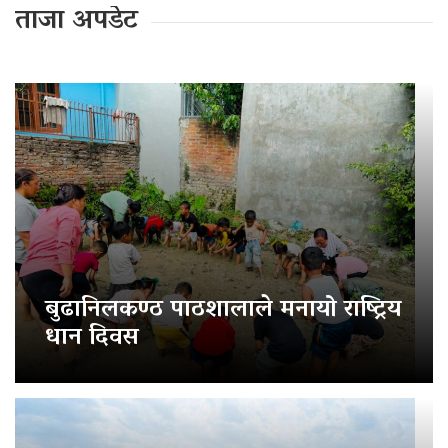
ताजा अपडेट
बुढानिलकण्ठ पाठशालाले मनायो राष्ट्रिय
धान दिवस