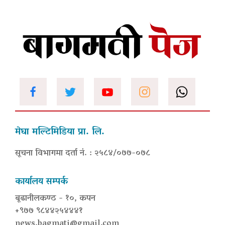
मेघा मल्टिमिडिया प्रा. लि.
सूचना विभागमा दर्ता नं. : २५८४/०७७-०७८
कार्यालय सम्पर्क
बूढानीलकण्ठ - १०, कपन
+९७७ ९८४४२५४४४१
news.bagmati@gmail.com