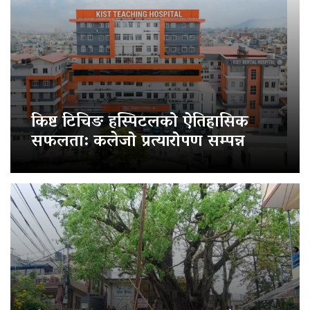
किष्ट टिचिङ हस्पिटलको ऐतिहासिक
सफलता: कलेजो प्रत्यारोपण सम्पन्न