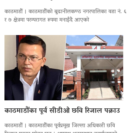
काठमाडौं । काठमाडौंको बुढानीलकण्ठ नगरपालिका वडा नं. ६
र ७ क्षेत्रमा परम्परागत रूपमा मनाइँदै आएको
काठमाडौंका पूर्व सीडीओ छवि रिजाल पक्राउ
काठमाडौं । काठमाडौंका पूर्वप्रमुख जिल्ला अधिकारी छवि