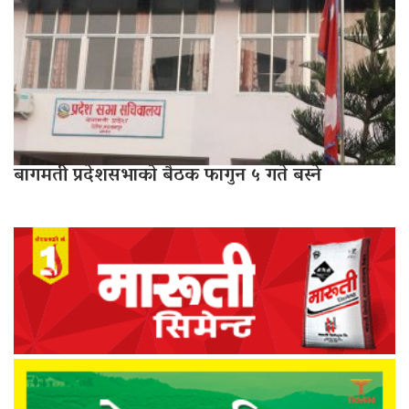
बागमती प्रदेशसभाको बैठक फागुन ५ गते बस्ने