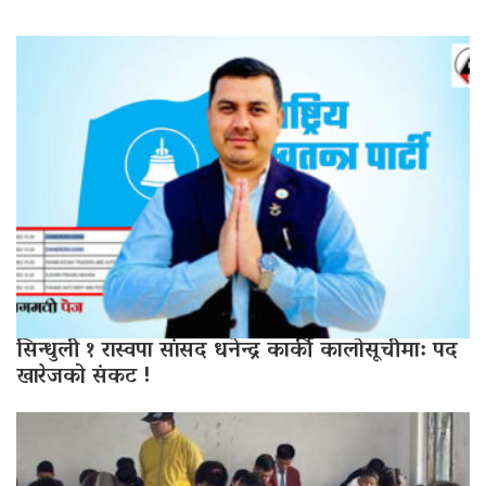
सिन्धुली १ रास्वपा सांसद धनेन्द्र कार्की कालोसूचीमा: पद
खारेजको संकट !