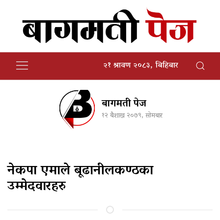
२१ श्रावण २०८३, बिहिबार
बागमती पेज
१२ बैशाख २०७९, सोमबार
नेकपा एमाले बूढानीलकण्ठका
उम्मेदवारहरु