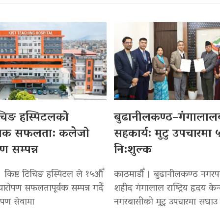
िचिङ हस्पिटलको
बुढानीलकण्ठ–गंगालाल
सिक सफलता: कलेजो
सहकार्य: मुटु उपचारमा 
पण सम्पन्न
नि:शुल्क
। किष्ट टिचिङ हस्पिटल ले १५औँ
काठमाडौँ । बुढानीलकण्ठ नगरप
्यारोपण सफलतापूर्वक सम्पन्न गर्दै
शहीद गंगालाल राष्ट्रिय हृदय केन्
रोपण सेवामा
नगरबासीको मुटु उपचारमा सघाउ पु