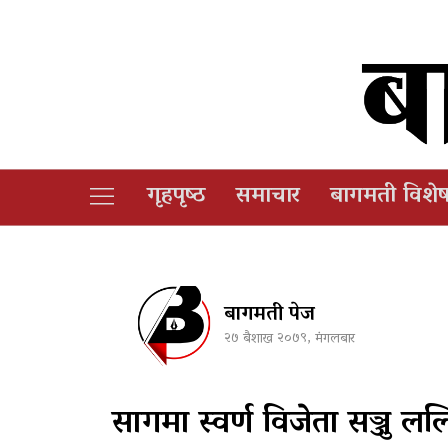
गृहपृष्‍ठ
समाचार
बागमती विशे
बागमती पेज
२७ बैशाख २०७९, मंगलबार
सागमा स्वर्ण विजेता सञ्जु ल