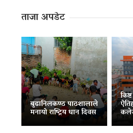
ताजा अपडेट
किष्
बुढानिलकण्ठ पाठशालाले
ऐति
मनायो राष्ट्रिय धान दिवस
कलेज