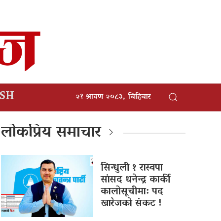
ISH
२१ श्रावण २०८३, बिहिबार
लोकप्रिय समाचार
सिन्धुली १ रास्वपा
सांसद धनेन्द्र कार्की
कालोसूचीमा: पद
खारेजको संकट !