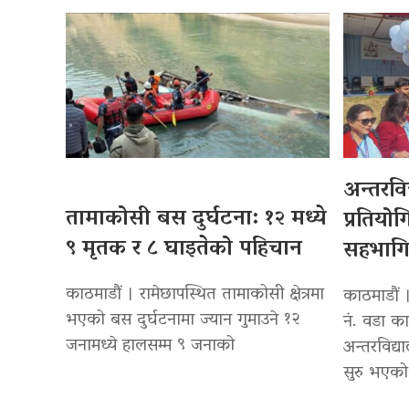
अन्तरवि
तामाकोसी बस दुर्घटना: १२ मध्ये
प्रतियोग
९ मृतक र ८ घाइतेको पहिचान
सहभागि
काठमाडौं । रामेछापस्थित तामाकोसी क्षेत्रमा
काठमाडौं
भएको बस दुर्घटनामा ज्यान गुमाउने १२
नं. वडा क
जनामध्ये हालसम्म ९ जनाको
अन्तरविद्
सुरु भएक