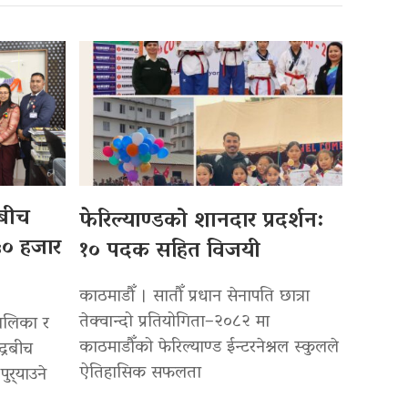
बीच
फेरिल्याण्डको शानदार प्रदर्शन:
५० हजार
१० पदक सहित विजयी
काठमाडौँ । सातौँ प्रधान सेनापति छात्रा
तेक्वान्दो प्रतियोगिता–२०८२ मा
ालिका र
काठमाडौँको फेरिल्याण्ड ईन्टरनेश्नल स्कुलले
द्रबीच
ऐतिहासिक सफलता
र्‍याउने