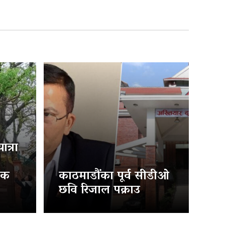
त्रा
िक
काठमाडौंका पूर्व सीडीओ
छवि रिजाल पक्राउ