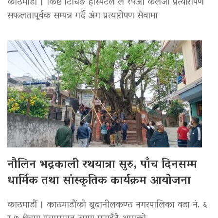
काठमाडौं । किष्ट टिचिङ हस्पिटल ले १५औँ कलेजो प्रत्यारोपण
सफलतापूर्वक सम्पन्न गर्दै अंग प्रत्यारोपण सेवामा
नौलिन भद्रकाली रथयात्रा सुरु, पाँच दिनसम्म
धार्मिक तथा सांस्कृतिक कार्यक्रम आयोजना
काठमाडौं । काठमाडौंको बुढानीलकण्ठ नगरपालिका वडा नं. ६