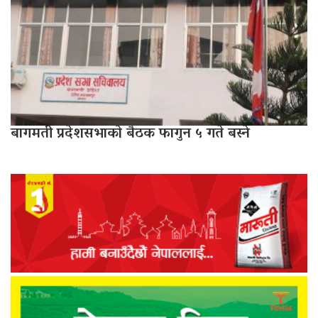
बागमती प्रदेशसभाको बैठक फागुन ५ गते बस्ने