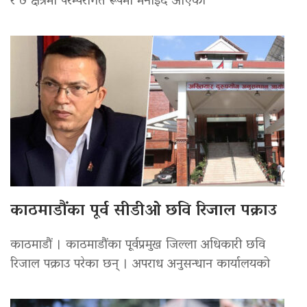
र ७ क्षेत्रमा परम्परागत रूपमा मनाइँदै आएको
काठमाडौंका पूर्व सीडीओ छवि रिजाल पक्राउ
काठमाडौं । काठमाडौंका पूर्वप्रमुख जिल्ला अधिकारी छवि
रिजाल पक्राउ परेका छन् । अपराध अनुसन्धान कार्यालयको