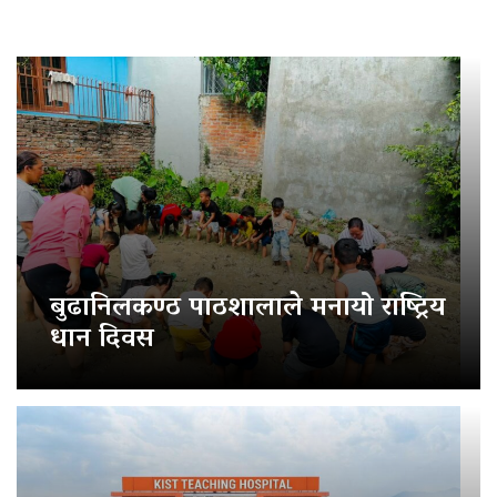
बुढानिलकण्ठ पाठशालाले मनायो राष्ट्रिय
धान दिवस