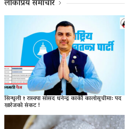
लोकप्रिय समाचार
सिन्धुली १ रास्वपा सांसद धनेन्द्र कार्की कालोसूचीमा: पद
खारेजको संकट !