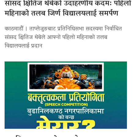
सांसद क्षितिज थेबेको उदाहरणीय कदम: पहिलो
महिनाको तलब जिर्ण विद्यालयलाई समर्पण
काठमाडौं । ताप्लेजुङबाट प्रतिनिधिसभा सदस्यमा निर्वाचित
सांसद क्षितिज थेबेले आफ्नो पहिलो महिनाको तलब
विद्यालयलाई प्रदान