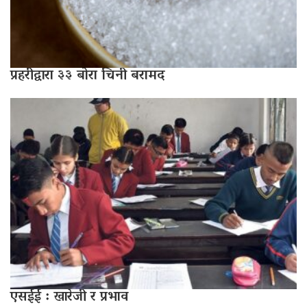
प्रहरीद्वारा ३३ बोरा चिनी बरामद
एसईई : खारेजी र प्रभाव