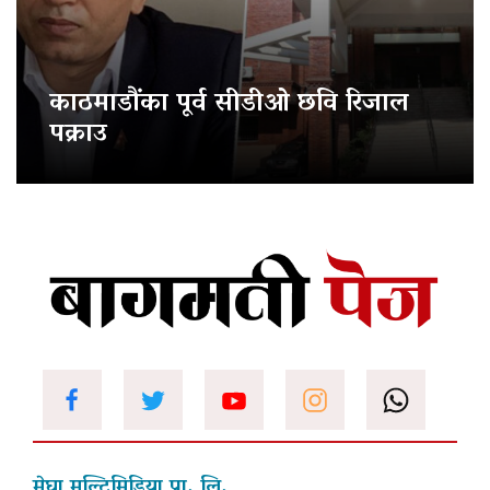
काठमाडौंका पूर्व सीडीओ छवि रिजाल
पक्राउ
मेघा मल्टिमिडिया प्रा. लि.