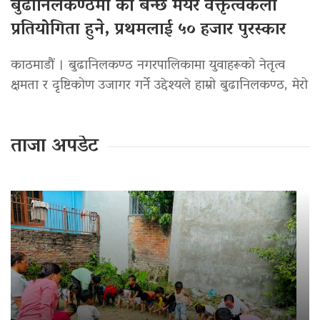
बुढानिलकण्ठमा को बन्छ मेयर वक्तृत्वकला
प्रतियोगिता हुने, प्रथमलाई ५० हजार पुरस्कार
काठमाडौं । बुढानिलकण्ठ नगरपालिकामा युवाहरूको नेतृत्व
क्षमता र दृष्टिकोण उजागर गर्ने उद्देश्यले हाम्रो बुढानिलकण्ठ, मेरो
ताजा अपडेट