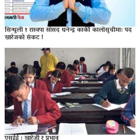
सिन्धुली १ रास्वपा सांसद धनेन्द्र कार्की कालोसूचीमा: पद
खारेजको संकट !
एसईई : खारेजी र प्रभाव