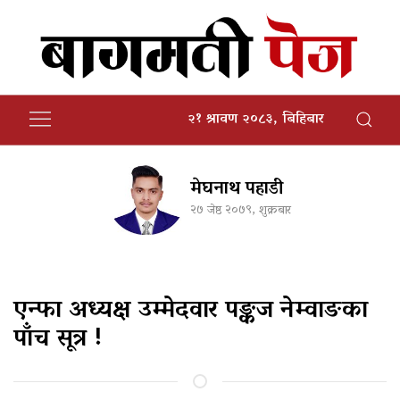
२१ श्रावण २०८३, बिहिबार
मेघनाथ पहाडी
२७ जेष्ठ २०७९, शुक्रबार
एन्फा अध्यक्ष उम्मेदवार पङ्कज नेम्वाङका
पाँच सूत्र !