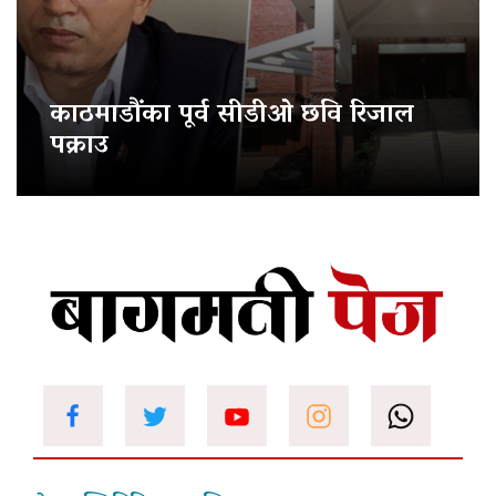
काठमाडौंका पूर्व सीडीओ छवि रिजाल
पक्राउ