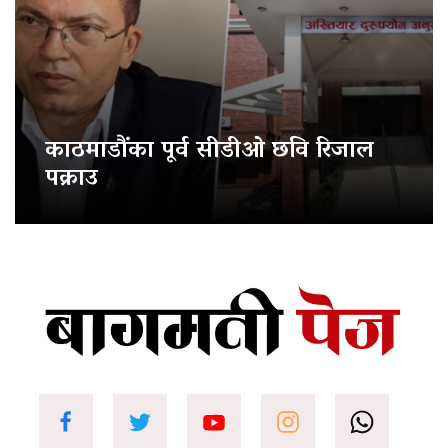
काठमाडौंका पूर्व सीडीओ छवि रिजाल
पक्राउ