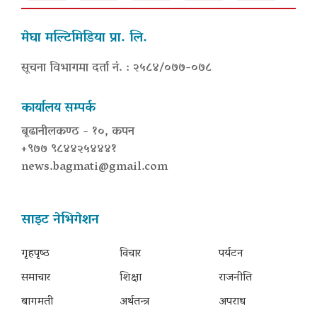
मेघा मल्टिमिडिया प्रा. लि.
सूचना विभागमा दर्ता नं. : २५८४/०७७-०७८
कार्यालय सम्पर्क
बूढानीलकण्ठ - १०, कपन
+९७७ ९८४४२५४४४१
news.bagmati@gmail.com
साइट नेभिगेशन
गृहपृष्‍ठ
विचार
पर्यटन
समाचार
शिक्षा
राजनीति
बागमती
अर्थतन्त्र
अपराध