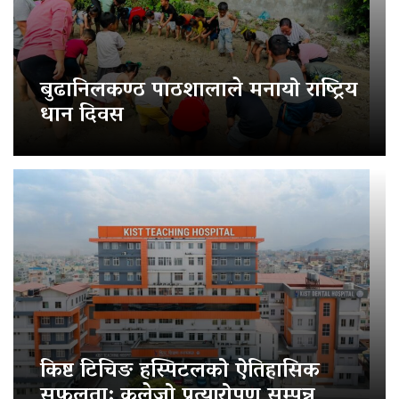
बुढानिलकण्ठ पाठशालाले मनायो राष्ट्रिय
धान दिवस
किष्ट टिचिङ हस्पिटलको ऐतिहासिक
सफलता: कलेजो प्रत्यारोपण सम्पन्न