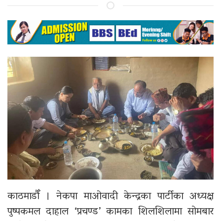
काठमाडौँ । नेकपा माओवादी केन्द्रका पार्टीका अध्यक्ष
पुष्पकमल दाहाल ‘प्रचण्ड’ कामका शिलशिलामा सोमबार