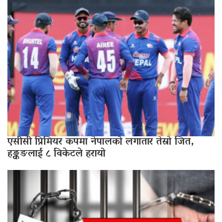
एसीसी प्रिमियर कपमा नेपालको लगातार तेस्रो जित,
हङ्कङलाई ८ विकेटले हरायो