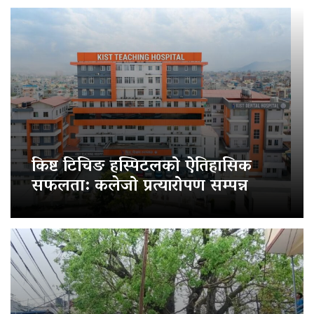
किष्ट टिचिङ हस्पिटलको ऐतिहासिक
सफलता: कलेजो प्रत्यारोपण सम्पन्न