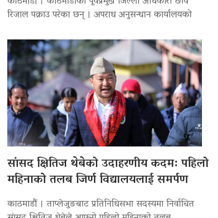
काठमाडौं । काठमाडौंका पूर्वप्रमुख जिल्ला अधिकारी छवि
रिजाल पक्राउ परेका छन् । अपराध अनुसन्धान कार्यालयको
सांसद क्षितिज थेबेको उदाहरणीय कदम: पहिलो
महिनाको तलब जिर्ण विद्यालयलाई समर्पण
काठमाडौं । ताप्लेजुङबाट प्रतिनिधिसभा सदस्यमा निर्वाचित