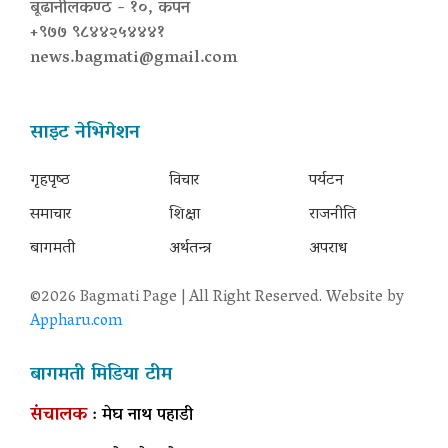
बूढानीलकण्ठ - १०, कपन
+९७७ ९८४४२५४४४१
news.bagmati@gmail.com
साइट नेभिगेशन
गृहपृष्‍ठ
विचार
पर्यटन
समाचार
शिक्षा
राजनीति
बागमती
अर्थतन्त्र
अपराध
©2026 Bagmati Page | All Right Reserved. Website by
Appharu.com
बागमती मिडिया टीम
संचालक
: मेघ नाथ पहाडी