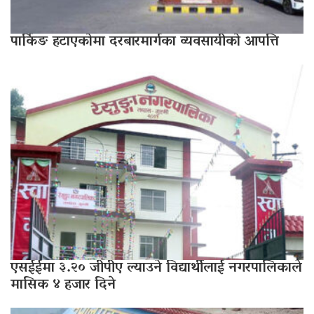
पार्किङ हटाएकोमा दरबारमार्गका व्यवसायीको आपत्ति
एसईईमा ३.२० जीपीए ल्याउने विद्यार्थीलाई नगरपालिकाले
मासिक ४ हजार दिने