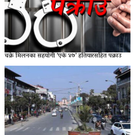
चक्रे मिलनका सहयोगी ‘एके ४७’ हतियारसहित पक्राउ