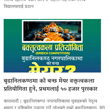
सांसद क्षितिज थेबेले आफ्नो पहिलो महिनाको तलब
विद्यालयलाई प्रदान
बुढानिलकण्ठमा को बन्छ मेयर वक्तृत्वकला
प्रतियोगिता हुने, प्रथमलाई ५० हजार पुरस्कार
काठमाडौं । बुढानिलकण्ठ नगरपालिकामा युवाहरूको नेतृत्व
क्षमता र दृष्टिकोण उजागर गर्ने उद्देश्यले हाम्रो बुढानिलकण्ठ, मेरो