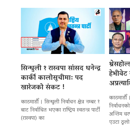
थ्रेसहोल
सिन्धुली १ रास्वपा सांसद धनेन्द्र
हेभीवेट
कार्की कालोसूचीमा: पद
अप्रत्य
खारेजको संकट !
काठमाडौँ 
काठमाडौँ । सिन्धुली निर्वाचन क्षेत्र नम्बर १
निर्वाचनक
बाट निर्वाचित भएका राष्ट्रिय स्वतन्त्र पार्टी
अन्तिम चरण
(रास्वपा) का
एउटा ठूल