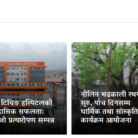
नौलिन भद्रकाली रथया
ट टिचिङ हस्पिटलको
सुरु, पाँच दिनसम्म
हासिक सफलता:
धार्मिक तथा सांस्कृत
ो प्रत्यारोपण सम्पन्न
कार्यक्रम आयोजना