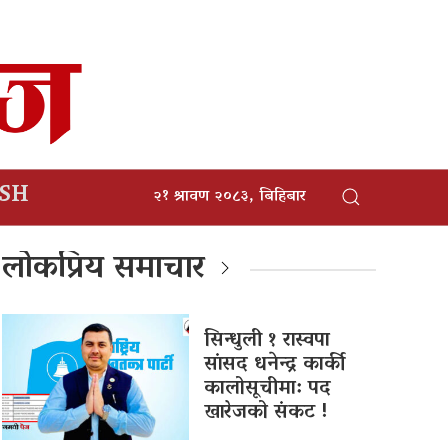
ISH
२१ श्रावण २०८३, बिहिबार
लोकप्रिय समाचार
सिन्धुली १ रास्वपा
सांसद धनेन्द्र कार्की
कालोसूचीमा: पद
खारेजको संकट !