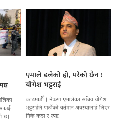
ो
एमाले ढलेको हो, मरेको छैन :
योगेश भट्टराई
न्न
काठमाडौँ । नेकपा एमालेका सचिव योगेश
पालिका
भट्टराईले पार्टीको वर्तमान अवस्थालाई लिएर
सरसफाई
निकै कडा र स्पष्ट
को छ।