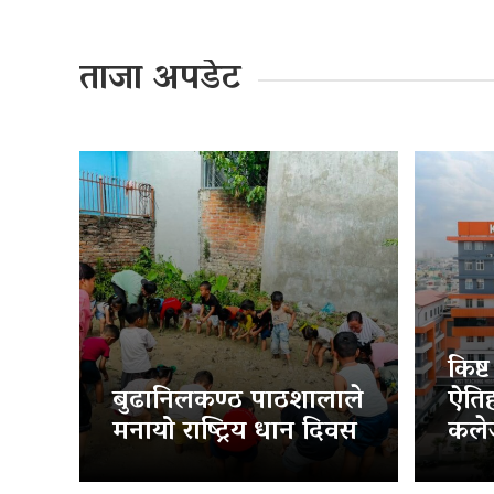
ताजा अपडेट
किष्
बुढानिलकण्ठ पाठशालाले
ऐति
मनायो राष्ट्रिय धान दिवस
कलेज