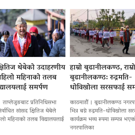
्षितिज थेबेको उदाहरणीय
हाम्रो बुढानीलकण्ठ, राम्र
हिलो महिनाको तलब
बुढानीलकण्ठ: रुद्रमति-
िद्यालयलाई समर्पण
धोविखोला सरसफाई सम्प
 ताप्लेजुङबाट प्रतिनिधिसभा
काठमाडौं । बुढानीलकण्ठ नगर
र्वाचित सांसद क्षितिज थेबेले
भित्र बग्ने रुद्रमति–धोविखोला 
िलो महिनाको तलब विद्यालयलाई
कार्यक्रम भव्य रूपमा सम्पन्न भए
नगरपालिका