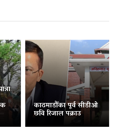
त्रा
िक
काठमाडौंका पूर्व सीडीओ
छवि रिजाल पक्राउ