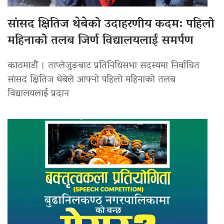
सांसद क्षितिज थेबेको उदाहरणीय कदम: पहिलो
महिनाको तलब जिर्ण विद्यालयलाई समर्पण
काठमाडौं । ताप्लेजुङबाट प्रतिनिधिसभा सदस्यमा निर्वाचित
सांसद क्षितिज थेबेले आफ्नो पहिलो महिनाको तलब
विद्यालयलाई प्रदान