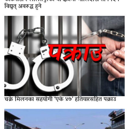
विद्युत् अवरूद्ध हुने
चक्रे मिलनका सहयोगी ‘एके ४७’ हतियारसहित पक्राउ