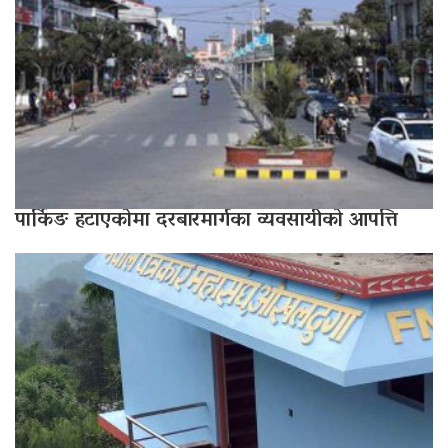
पार्किङ हटाएकोमा दरबारमार्गका व्यवसायीको आपत्ति