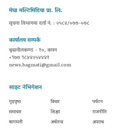
मेघा मल्टिमिडिया प्रा. लि.
सूचना विभागमा दर्ता नं. : २५८४/०७७-०७८
कार्यालय सम्पर्क
बूढानीलकण्ठ - १०, कपन
+९७७ ९८४४२५४४४१
news.bagmati@gmail.com
साइट नेभिगेशन
गृहपृष्‍ठ
विचार
पर्यटन
समाचार
शिक्षा
राजनीति
बागमती
अर्थतन्त्र
अपराध