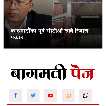
काठमाडौंका पूर्व सीडीओ छवि रिजाल
पक्राउ