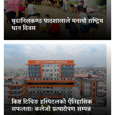
बुढानिलकण्ठ पाठशालाले मनायो राष्ट्रिय
धान दिवस
किष्ट टिचिङ हस्पिटलको ऐतिहासिक
सफलता: कलेजो प्रत्यारोपण सम्पन्न