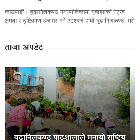
काठमाडौं । बुढानिलकण्ठ नगरपालिकामा युवाहरूको नेतृत्व
क्षमता र दृष्टिकोण उजागर गर्ने उद्देश्यले हाम्रो बुढानिलकण्ठ, मेरो
ताजा अपडेट
बुढानिलकण्ठ पाठशालाले मनायो राष्ट्रिय