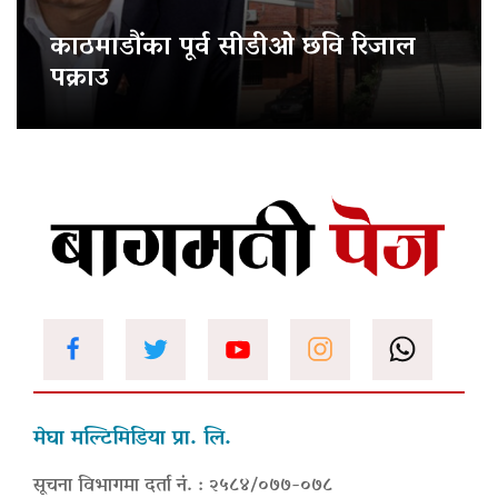
काठमाडौंका पूर्व सीडीओ छवि रिजाल
पक्राउ
मेघा मल्टिमिडिया प्रा. लि.
सूचना विभागमा दर्ता नं. : २५८४/०७७-०७८