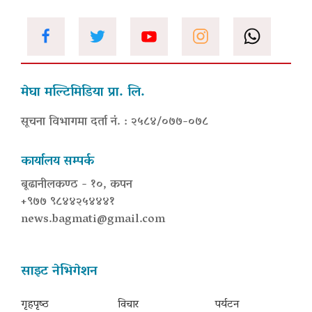
मेघा मल्टिमिडिया प्रा. लि.
सूचना विभागमा दर्ता नं. : २५८४/०७७-०७८
कार्यालय सम्पर्क
बूढानीलकण्ठ - १०, कपन
+९७७ ९८४४२५४४४१
news.bagmati@gmail.com
साइट नेभिगेशन
गृहपृष्‍ठ
विचार
पर्यटन