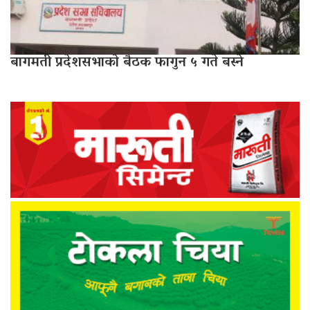
बागमती प्रदेशसभाको बैठक फागुन ५ गते बस्ने