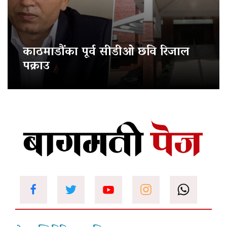
काठमाडौंका पूर्व सीडीओ छवि रिजाल
पक्राउ