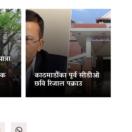
त्रा
िक
काठमाडौंका पूर्व सीडीओ
छवि रिजाल पक्राउ