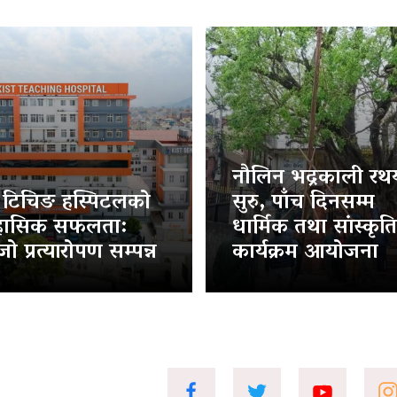
नौलिन भद्रकाली रथया
ट टिचिङ हस्पिटलको
सुरु, पाँच दिनसम्म
हासिक सफलता:
धार्मिक तथा सांस्कृत
ो प्रत्यारोपण सम्पन्न
कार्यक्रम आयोजना