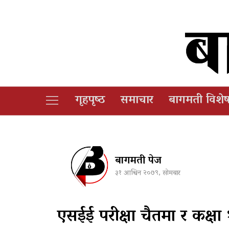
गृहपृष्‍ठ
समाचार
बागमती विशे
बागमती पेज
३१ आश्विन २०७९, सोमबार
एसईई परीक्षा चैतमा र कक्षा 