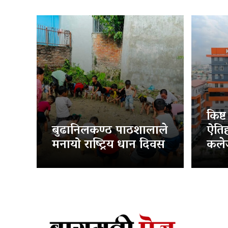
किष्
बुढानिलकण्ठ पाठशालाले
ऐति
मनायो राष्ट्रिय धान दिवस
कलेज