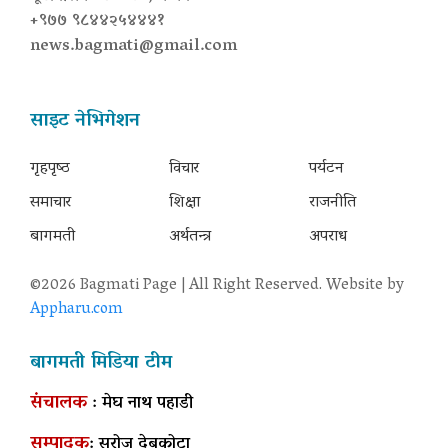
+९७७ ९८४४२५४४४१
news.bagmati@gmail.com
साइट नेभिगेशन
गृहपृष्‍ठ
विचार
पर्यटन
समाचार
शिक्षा
राजनीति
बागमती
अर्थतन्त्र
अपराध
©2026 Bagmati Page | All Right Reserved. Website by
Appharu.com
बागमती मिडिया टीम
संचालक
: मेघ नाथ पहाडी
सम्पादक
: सरोज देबकोटा