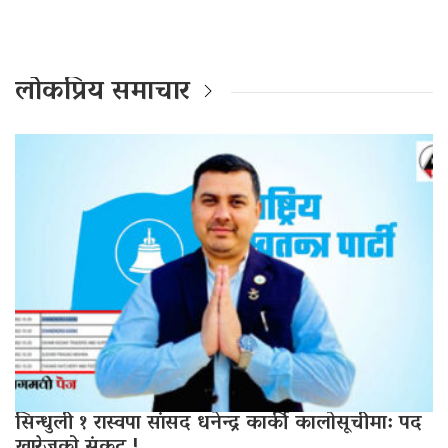
लोकप्रिय समाचार
सिन्धुली १ रास्वपा सांसद धनेन्द्र कार्की कालोसूचीमा: पद