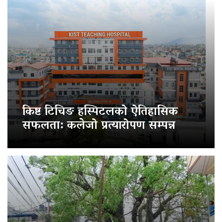
किष्ट टिचिङ हस्पिटलको ऐतिहासिक
सफलता: कलेजो प्रत्यारोपण सम्पन्न