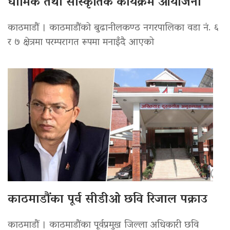
धार्मिक तथा सांस्कृतिक कार्यक्रम आयोजना
काठमाडौं । काठमाडौंको बुढानीलकण्ठ नगरपालिका वडा नं. ६
र ७ क्षेत्रमा परम्परागत रूपमा मनाइँदै आएको
काठमाडौंका पूर्व सीडीओ छवि रिजाल पक्राउ
काठमाडौं । काठमाडौंका पूर्वप्रमुख जिल्ला अधिकारी छवि