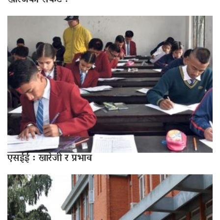
खारेजको संकट !
एसईई : खारेजी र प्रभाव