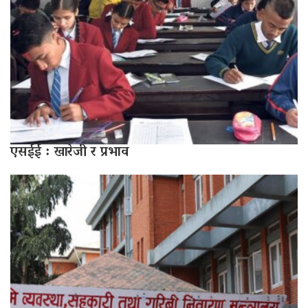
एसईई : खारेजी र प्रभाव