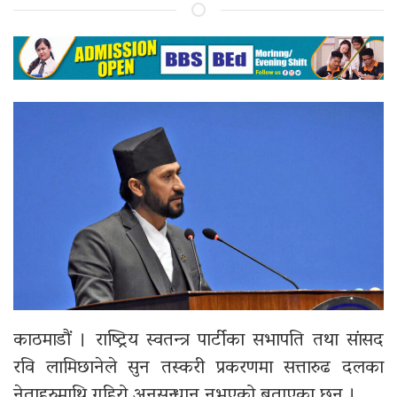
काठमाडौं । राष्ट्रिय स्वतन्त्र पार्टीका सभापति तथा सांसद
रवि लामिछानेले सुन तस्करी प्रकरणमा सत्तारुढ दलका
नेताहरुमाथि गहिरो अनुसन्धान नभएको बताएका छन् ।