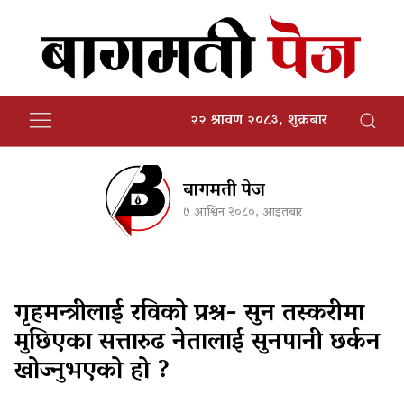
२२ श्रावण २०८३, शुक्रबार
बागमती पेज
७ आश्विन २०८०, आइतबार
गृहमन्त्रीलाई रविको प्रश्न- सुन तस्करीमा
मुछिएका सत्तारुढ नेतालाई सुनपानी छर्कन
खोज्नुभएको हो ?