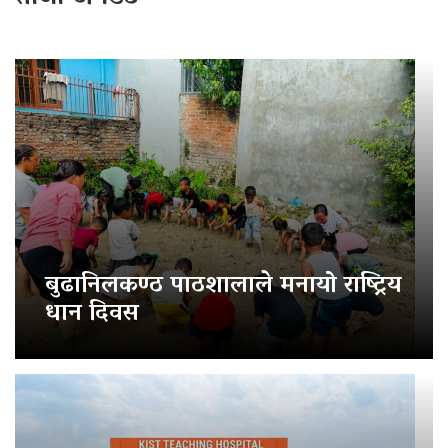
बुढानिलकण्ठ पाठशालाले मनायो राष्ट्रिय
धान दिवस