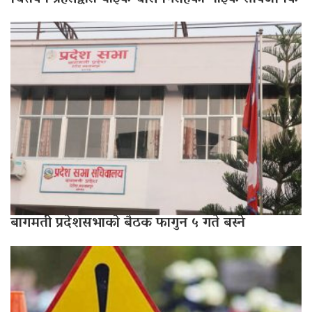
बागमती प्रदेशसभाको बैठक फागुन ५ गते बस्ने