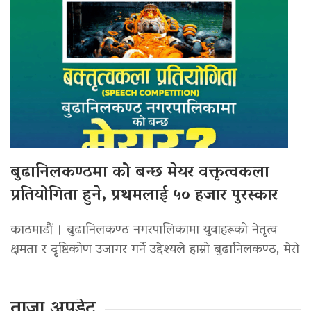
बुढानिलकण्ठमा को बन्छ मेयर वक्तृत्वकला
प्रतियोगिता हुने, प्रथमलाई ५० हजार पुरस्कार
काठमाडौं । बुढानिलकण्ठ नगरपालिकामा युवाहरूको नेतृत्व
क्षमता र दृष्टिकोण उजागर गर्ने उद्देश्यले हाम्रो बुढानिलकण्ठ, मेरो
ताजा अपडेट