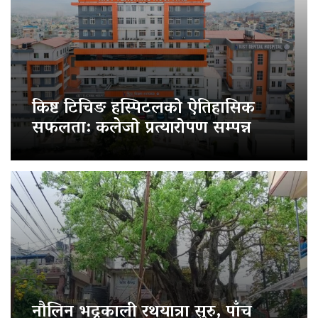
किष्ट टिचिङ हस्पिटलको ऐतिहासिक
सफलता: कलेजो प्रत्यारोपण सम्पन्न
नौलिन भद्रकाली रथयात्रा सुरु, पाँच