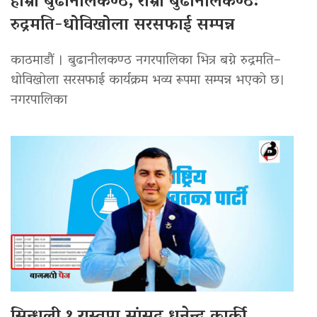
हाम्रो बुढानीलकण्ठ, राम्रो बुढानीलकण्ठ:
रुद्रमति-धोविखोला सरसफाई सम्पन्न
काठमाडौं । बुढानीलकण्ठ नगरपालिका भित्र बग्ने रुद्रमति–
धोविखोला सरसफाई कार्यक्रम भव्य रूपमा सम्पन्न भएको छ।
नगरपालिका