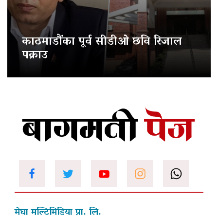
काठमाडौंका पूर्व सीडीओ छवि रिजाल
पक्राउ
मेघा मल्टिमिडिया प्रा. लि.