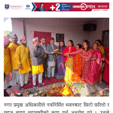
नगर प्रमुख अधिकारीले नवनिर्मित भवनबाट छिटो छरितो र