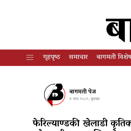
गृहपृष्‍ठ
समाचार
बागमती विशे
बागमती पेज
७ माघ २०८२, बुधबार
फेरिल्याण्डकी खेलाडी कृतिक