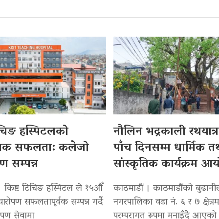
िचिङ हस्पिटलको
नौलिन भद्रकाली रथयात्रा
सिक सफलता: कलेजो
पाँच दिनसम्म धार्मिक त
पण सम्पन्न
सांस्कृतिक कार्यक्रम आ
। किष्ट टिचिङ हस्पिटल ले १५औँ
काठमाडौं । काठमाडौंको बुढान
्यारोपण सफलतापूर्वक सम्पन्न गर्दै
नगरपालिका वडा नं. ६ र ७ क्षेत्रम
रोपण सेवामा
परम्परागत रूपमा मनाइँदै आएको