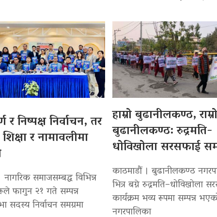
हाम्रो बुढानीलकण्ठ, राम्र
र्ण र निष्पक्ष निर्वाचन, तर
बुढानीलकण्ठ: रुद्रमति-
शिक्षा र नामावलीमा
धोविखोला सरसफाई सम्प
ी
काठमाडौं । बुढानीलकण्ठ नगर
। नागरिक समाजसम्बद्ध विभिन्न
भित्र बग्ने रुद्रमति–धोविखोला 
रूले फागुन २१ गते सम्पन्न
कार्यक्रम भव्य रूपमा सम्पन्न भए
भा सदस्य निर्वाचन समग्रमा
नगरपालिका