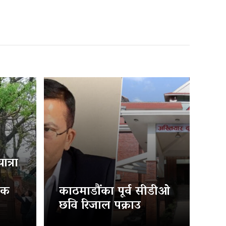
त्रा
िक
काठमाडौंका पूर्व सीडीओ
छवि रिजाल पक्राउ