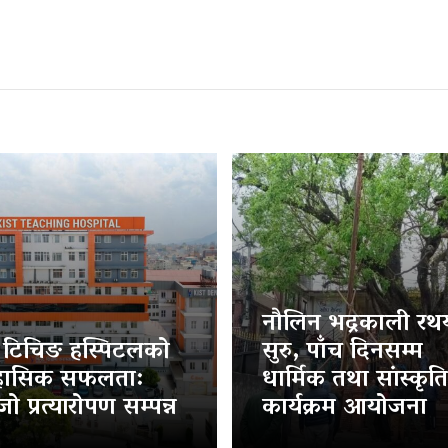
नौलिन भद्रकाली रथया
ट टिचिङ हस्पिटलको
सुरु, पाँच दिनसम्म
हासिक सफलता:
धार्मिक तथा सांस्कृत
ो प्रत्यारोपण सम्पन्न
कार्यक्रम आयोजना