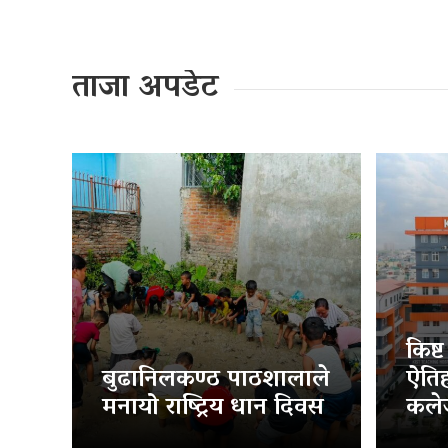
ताजा अपडेट
किष्
बुढानिलकण्ठ पाठशालाले
ऐति
मनायो राष्ट्रिय धान दिवस
कलेज