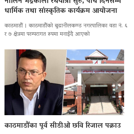
नौलिन भद्रकाली रथयात्रा सुरु, पाँच दिनसम्म
धार्मिक तथा सांस्कृतिक कार्यक्रम आयोजना
काठमाडौं । काठमाडौंको बुढानीलकण्ठ नगरपालिका वडा नं. ६
र ७ क्षेत्रमा परम्परागत रूपमा मनाइँदै आएको
काठमाडौंका पूर्व सीडीओ छवि रिजाल पक्राउ