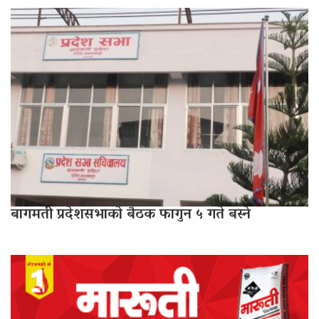
बागमती प्रदेशसभाको बैठक फागुन ५ गते बस्ने