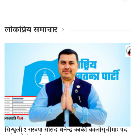
लोकप्रिय समाचार
सिन्धुली १ रास्वपा सांसद धनेन्द्र कार्की कालोसूचीमा: पद