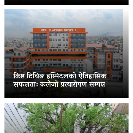
किष्ट टिचिङ हस्पिटलको ऐतिहासिक
सफलता: कलेजो प्रत्यारोपण सम्पन्न