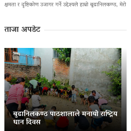
क्षमता र दृष्टिकोण उजागर गर्ने उद्देश्यले हाम्रो बुढानिलकण्ठ, मेरो
ताजा अपडेट
बुढानिलकण्ठ पाठशालाले मनायो राष्ट्रिय
धान दिवस