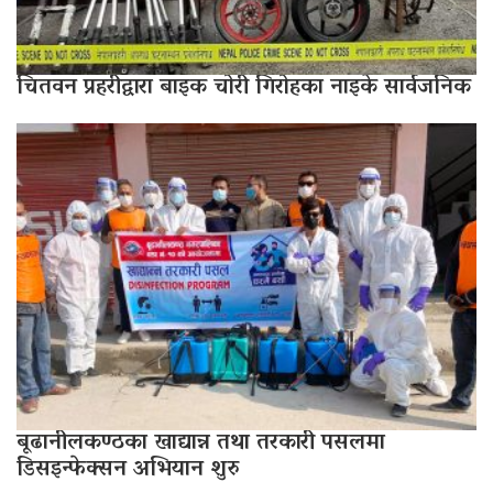
चितवन प्रहरीद्वारा बाइक चोरी गिरोहका नाइके सार्वजनिक
बूढानीलकण्ठका खाद्यान्न तथा तरकारी पसलमा
डिसइन्फेक्सन अभियान शुरु