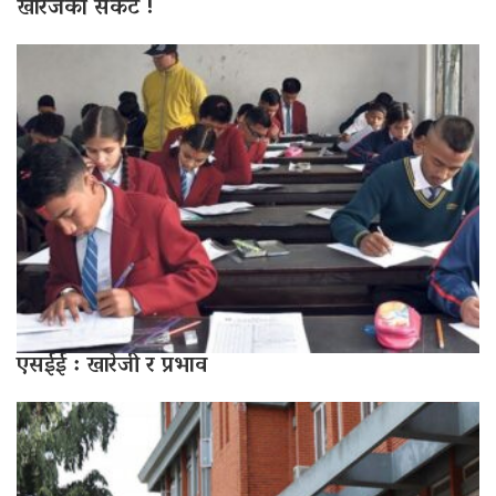
खारेजको संकट !
एसईई : खारेजी र प्रभाव