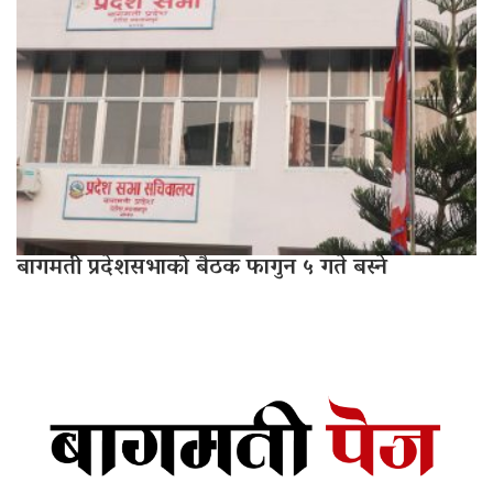
बागमती प्रदेशसभाको बैठक फागुन ५ गते बस्ने