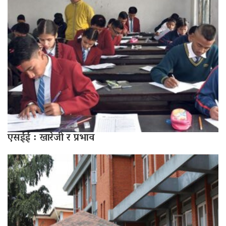
एसईई : खारेजी र प्रभाव