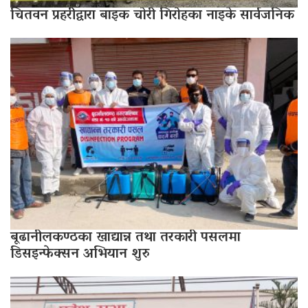
चितवन प्रहरीद्वारा बाइक चोरी गिरोहका नाइके सार्वजनिक
बूढानीलकण्ठका खाद्यान्न तथा तरकारी पसलमा
डिसइन्फेक्सन अभियान शुरु