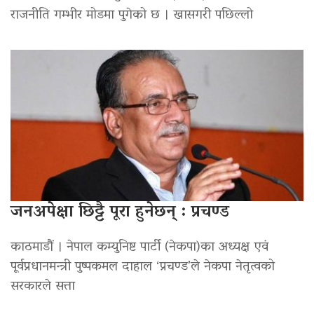
राजनीति गम्भीर मोडमा पुगेको छ । खासगरी पछिल्लो
जनअपेक्षा छिट्टै पूरा हुनेछन् : प्रचण्ड
काठमाडौं । नेपाल कम्युनिष्ट पार्टी (नेकपा)का अध्यक्ष एवं
पूर्वप्रधानमन्त्री पुष्पकमल दाहाल ‘प्रचण्ड’ले नेकपा नेतृत्वको
सरकारले सत्ता