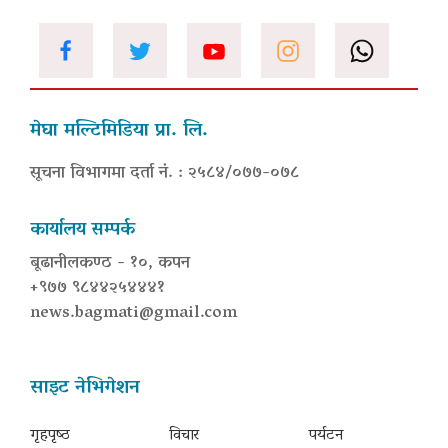
मेघा मल्टिमिडिया प्रा. लि.
सूचना विभागमा दर्ता नं. : २५८४/०७७-०७८
कार्यालय सम्पर्क
बूढानीलकण्ठ - १०, कपन
+९७७ ९८४४२५४४४१
news.bagmati@gmail.com
साइट नेभिगेशन
गृहपृष्‍ठ
विचार
पर्यटन