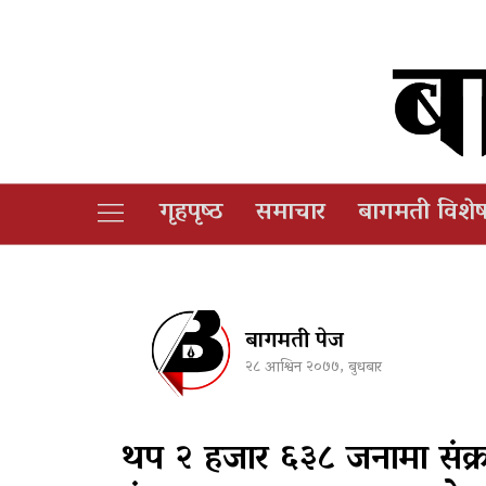
गृहपृष्‍ठ
समाचार
बागमती विशे
बागमती पेज
२८ आश्विन २०७७, बुधबार
थप २ हजार ६३८ जनामा संक्रम