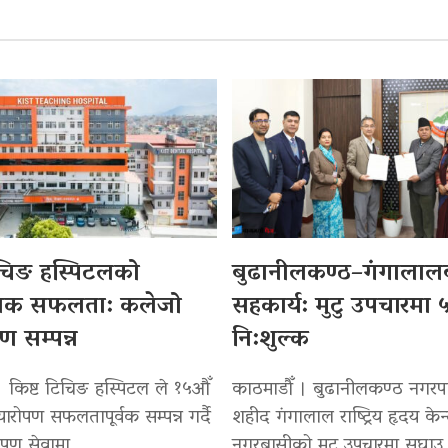
िचिङ हस्पिटलको
बुढानीलकण्ठ–गंगालाल
सिक सफलता: कलेजो
सहकार्य: मुटु उपचारमा 
पण सम्पन्न
नि:शुल्क
। किष्ट टिचिङ हस्पिटल ले १५औँ
काठमाडौँ । बुढानीलकण्ठ नगरप
्यारोपण सफलतापूर्वक सम्पन्न गर्दै
शहीद गंगालाल राष्ट्रिय हृदय केन्
रोपण सेवामा
नगरबासीको मुटु उपचारमा सघाउ पु