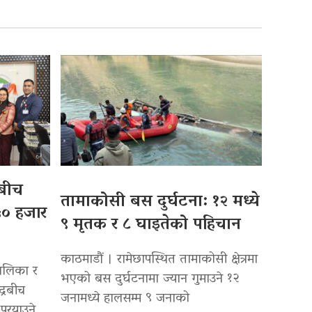
बीच
तामाकोसी बस दुर्घटना: १२ मध्ये
५० हजार
९ मृतक र ८ घाइतेको पहिचान
काठमाडौं । रामेछापस्थित तामाकोसी क्षेत्रमा
ालिका र
भएको बस दुर्घटनामा ज्यान गुमाउने १२
द्रबीच
जनामध्ये हालसम्म ९ जनाको
र्‍याउने