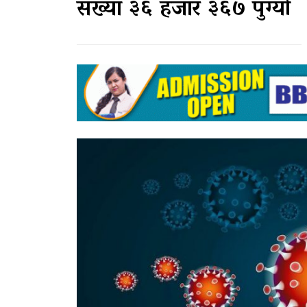
संख्या ३६ हजार ३६७ पुग्यो