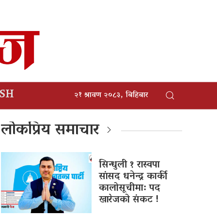
ISH
२१ श्रावण २०८३, बिहिबार
लोकप्रिय समाचार
सिन्धुली १ रास्वपा
सांसद धनेन्द्र कार्की
कालोसूचीमा: पद
खारेजको संकट !