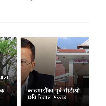
त्रा
िक
काठमाडौंका पूर्व सीडीओ
छवि रिजाल पक्राउ