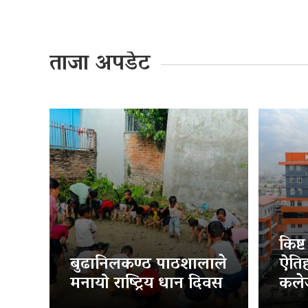
ताजा अपडेट
किष्
बुढानिलकण्ठ पाठशालाले
ऐति
मनायो राष्ट्रिय धान दिवस
कलेज