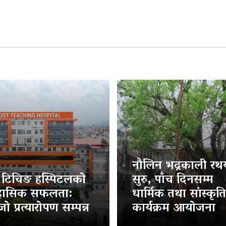
नौलिन भद्रकाली रथया
ट टिचिङ हस्पिटलको
सुरु, पाँच दिनसम्म
हासिक सफलता:
धार्मिक तथा सांस्कृत
ो प्रत्यारोपण सम्पन्न
कार्यक्रम आयोजना