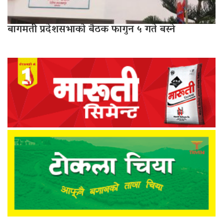
बागमती प्रदेशसभाको बैठक फागुन ५ गते बस्ने