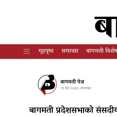
गृहपृष्‍ठ
समाचार
बागमती विशे
बागमती पेज
१७ चैत्र २०७७, मंगलबार
बागमती प्रदेशसभाको संसदीय