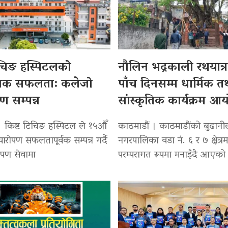
िचिङ हस्पिटलको
नौलिन भद्रकाली रथयात्रा
सिक सफलता: कलेजो
पाँच दिनसम्म धार्मिक त
पण सम्पन्न
सांस्कृतिक कार्यक्रम आ
। किष्ट टिचिङ हस्पिटल ले १५औँ
काठमाडौं । काठमाडौंको बुढान
्यारोपण सफलतापूर्वक सम्पन्न गर्दै
नगरपालिका वडा नं. ६ र ७ क्षेत्रम
रोपण सेवामा
परम्परागत रूपमा मनाइँदै आएको