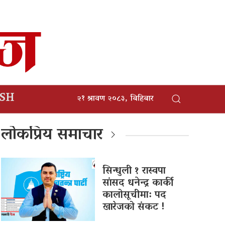
ISH
२१ श्रावण २०८३, बिहिबार
लोकप्रिय समाचार
सिन्धुली १ रास्वपा
सांसद धनेन्द्र कार्की
कालोसूचीमा: पद
खारेजको संकट !