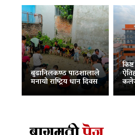
किष्
बुढानिलकण्ठ पाठशालाले
ऐति
मनायो राष्ट्रिय धान दिवस
कलेज