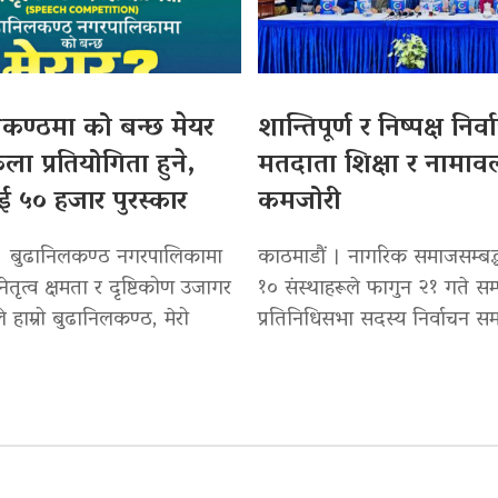
कण्ठमा को बन्छ मेयर
शान्तिपूर्ण र निष्पक्ष निर
कला प्रतियोगिता हुने,
मतदाता शिक्षा र नामाव
ई ५० हजार पुरस्कार
कमजोरी
। बुढानिलकण्ठ नगरपालिकामा
काठमाडौं । नागरिक समाजसम्बद्ध
नेतृत्व क्षमता र दृष्टिकोण उजागर
१० संस्थाहरूले फागुन २१ गते सम्प
्यले हाम्रो बुढानिलकण्ठ, मेरो
प्रतिनिधिसभा सदस्य निर्वाचन समग