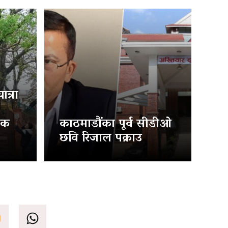
त्रा
िक
काठमाडौंका पूर्व सीडीओ
छवि रिजाल पक्राउ