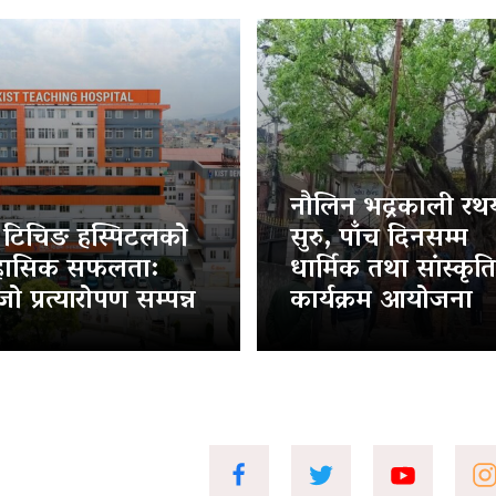
नौलिन भद्रकाली रथया
ट टिचिङ हस्पिटलको
सुरु, पाँच दिनसम्म
हासिक सफलता:
धार्मिक तथा सांस्कृत
ो प्रत्यारोपण सम्पन्न
कार्यक्रम आयोजना