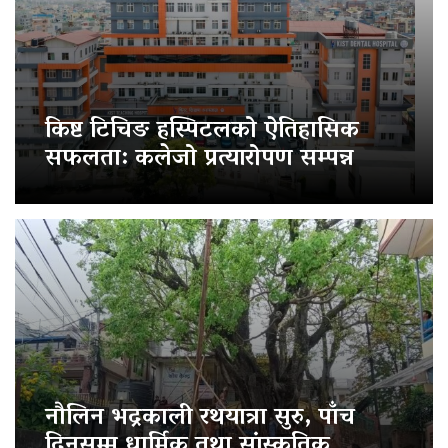
किष्ट टिचिङ हस्पिटलको ऐतिहासिक
सफलता: कलेजो प्रत्यारोपण सम्पन्न
नौलिन भद्रकाली रथयात्रा सुरु, पाँच
दिनसम्म धार्मिक तथा सांस्कृतिक