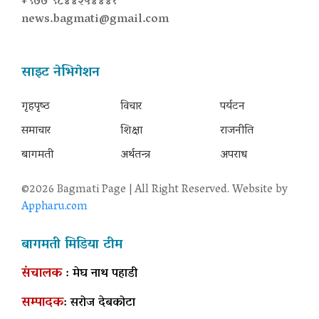
+९७७ ९८४४२५४४४१
news.bagmati@gmail.com
साइट नेभिगेशन
गृहपृष्‍ठ
विचार
पर्यटन
समाचार
शिक्षा
राजनीति
बागमती
अर्थतन्त्र
अपराध
©2026 Bagmati Page | All Right Reserved. Website by
Appharu.com
बागमती मिडिया टीम
संचालक
: मेघ नाथ पहाडी
सम्पादक
: सरोज देबकोटा