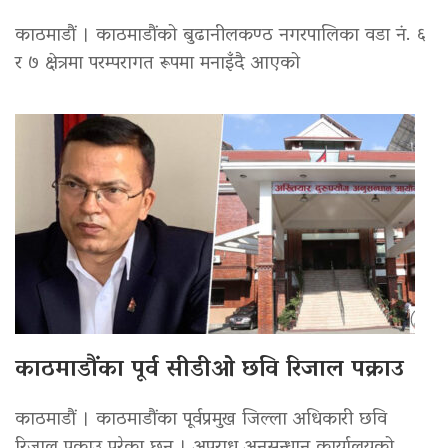
काठमाडौं । काठमाडौंको बुढानीलकण्ठ नगरपालिका वडा नं. ६
र ७ क्षेत्रमा परम्परागत रूपमा मनाइँदै आएको
काठमाडौंका पूर्व सीडीओ छवि रिजाल पक्राउ
काठमाडौं । काठमाडौंका पूर्वप्रमुख जिल्ला अधिकारी छवि