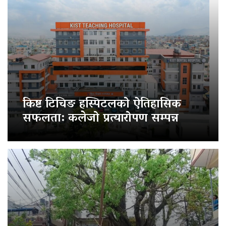
किष्ट टिचिङ हस्पिटलको ऐतिहासिक
सफलता: कलेजो प्रत्यारोपण सम्पन्न