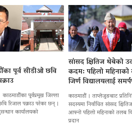
सांसद क्षितिज थेबेको 
ंका पूर्व सीडीओ छवि
कदम: पहिलो महिनाको
क्राउ
जिर्ण विद्यालयलाई समर्
 काठमाडौंका पूर्वप्रमुख जिल्ला
काठमाडौं । ताप्लेजुङबाट प्रतिन
वि रिजाल पक्राउ परेका छन् ।
सदस्यमा निर्वाचित सांसद क्षितिज
सन्धान कार्यालयको
आफ्नो पहिलो महिनाको तलब वि
प्रदान