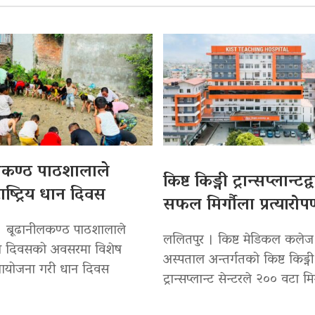
लकण्ठ पाठशालाले
किष्ट किड्नी ट्रान्सप्लान्टद
ाष्ट्रिय धान दिवस
सफल मिर्गौला प्रत्यारो
। बूढानीलकण्ठ पाठशालाले
ललितपुर । किष्ट मेडिकल कलेज
 धान दिवसको अवसरमा विशेष
अस्पताल अन्तर्गतको किष्ट किड्नी
 आयोजना गरी धान दिवस
ट्रान्सप्लान्ट सेन्टरले २०० वटा मि