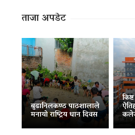
ताजा अपडेट
किष्
बुढानिलकण्ठ पाठशालाले
ऐति
मनायो राष्ट्रिय धान दिवस
कलेज