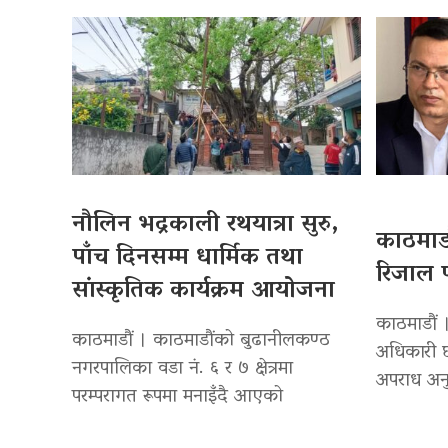
नौलिन भद्रकाली रथयात्रा सुरु,
काठमाडौ
पाँच दिनसम्म धार्मिक तथा
रिजाल प
सांस्कृतिक कार्यक्रम आयोजना
काठमाडौं ।
काठमाडौं । काठमाडौंको बुढानीलकण्ठ
अधिकारी छ
नगरपालिका वडा नं. ६ र ७ क्षेत्रमा
अपराध अनु
परम्परागत रूपमा मनाइँदै आएको