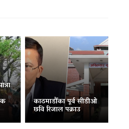
त्रा
िक
काठमाडौंका पूर्व सीडीओ
छवि रिजाल पक्राउ