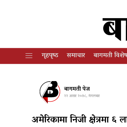
गृहपृष्‍ठ
समाचार
बागमती विशे
बागमती पेज
२२ असार २०७८, मंगलबार
अमेरिकामा निजी क्षेत्रमा ६