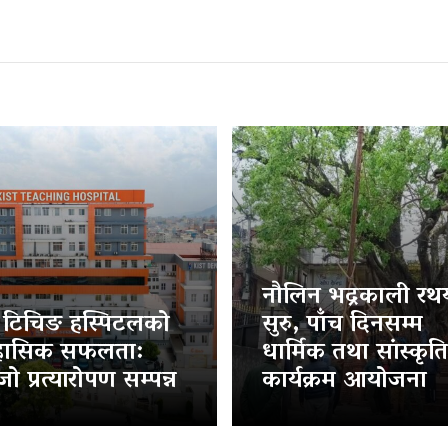
नौलिन भद्रकाली रथया
ट टिचिङ हस्पिटलको
सुरु, पाँच दिनसम्म
हासिक सफलता:
धार्मिक तथा सांस्कृत
ो प्रत्यारोपण सम्पन्न
कार्यक्रम आयोजना