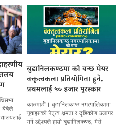
उदाहरणीय
बुढानिलकण्ठमा को बन्छ मेयर
 तलब
वक्तृत्वकला प्रतियोगिता हुने,
पण
प्रथमलाई ५० हजार पुरस्कार
िधिसभा
काठमाडौं । बुढानिलकण्ठ नगरपालिकामा
 थेबेले
युवाहरूको नेतृत्व क्षमता र दृष्टिकोण उजागर
द्यालयलाई
गर्ने उद्देश्यले हाम्रो बुढानिलकण्ठ, मेरो