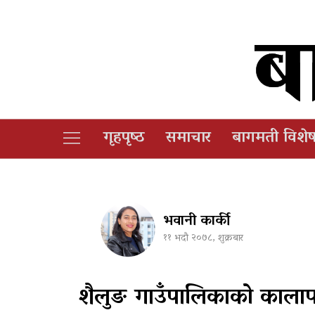
गृहपृष्‍ठ
समाचार
बागमती विशे
भवानी कार्की
११ भदौ २०७८, शुक्रबार
शैलुङ गाउँपालिकाको कालापा