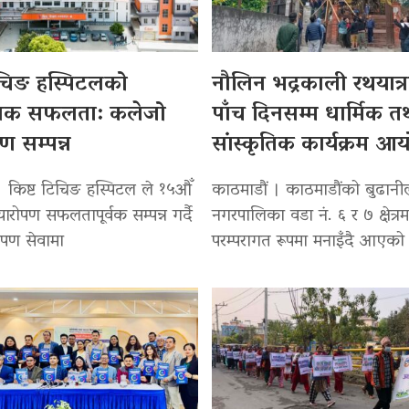
िचिङ हस्पिटलको
नौलिन भद्रकाली रथयात्रा
सिक सफलता: कलेजो
पाँच दिनसम्म धार्मिक त
पण सम्पन्न
सांस्कृतिक कार्यक्रम आ
। किष्ट टिचिङ हस्पिटल ले १५औँ
काठमाडौं । काठमाडौंको बुढान
्यारोपण सफलतापूर्वक सम्पन्न गर्दै
नगरपालिका वडा नं. ६ र ७ क्षेत्रम
रोपण सेवामा
परम्परागत रूपमा मनाइँदै आएको