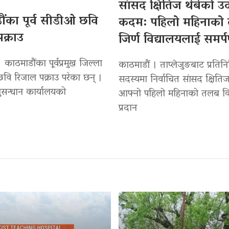
सांसद क्षितिज थेबेको 
ंका पूर्व सीडीओ छवि
कदम: पहिलो महिनाको
क्राउ
जिर्ण विद्यालयलाई समर्
 काठमाडौंका पूर्वप्रमुख जिल्ला
काठमाडौं । ताप्लेजुङबाट प्रतिन
वि रिजाल पक्राउ परेका छन् ।
सदस्यमा निर्वाचित सांसद क्षितिज
सन्धान कार्यालयको
आफ्नो पहिलो महिनाको तलब वि
प्रदान