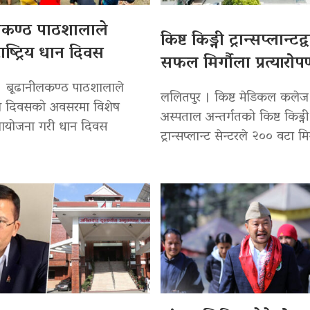
लकण्ठ पाठशालाले
किष्ट किड्नी ट्रान्सप्लान्टद
ाष्ट्रिय धान दिवस
सफल मिर्गौला प्रत्यारो
। बूढानीलकण्ठ पाठशालाले
ललितपुर । किष्ट मेडिकल कलेज
 धान दिवसको अवसरमा विशेष
अस्पताल अन्तर्गतको किष्ट किड्नी
 आयोजना गरी धान दिवस
ट्रान्सप्लान्ट सेन्टरले २०० वटा मि