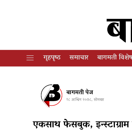
गृहपृष्‍ठ
समाचार
बागमती विशे
बागमती पेज
१८ आश्विन २०७८, सोमबार
एकसाथ फेसबुक, इन्स्टाग्राम 