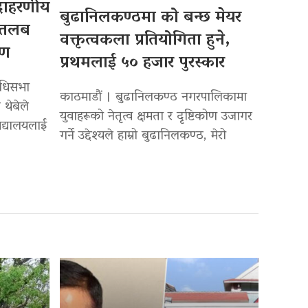
उदाहरणीय
बुढानिलकण्ठमा को बन्छ मेयर
 तलब
वक्तृत्वकला प्रतियोगिता हुने,
पण
प्रथमलाई ५० हजार पुरस्कार
िधिसभा
काठमाडौं । बुढानिलकण्ठ नगरपालिकामा
 थेबेले
युवाहरूको नेतृत्व क्षमता र दृष्टिकोण उजागर
द्यालयलाई
गर्ने उद्देश्यले हाम्रो बुढानिलकण्ठ, मेरो