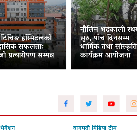
नौलिन भद्रकाली रथया
ट टिचिङ हस्पिटलको
सुरु, पाँच दिनसम्म
हासिक सफलता:
धार्मिक तथा सांस्कृत
ो प्रत्यारोपण सम्पन्न
कार्यक्रम आयोजना
भिगेशन
बागमती मिडिया टीम