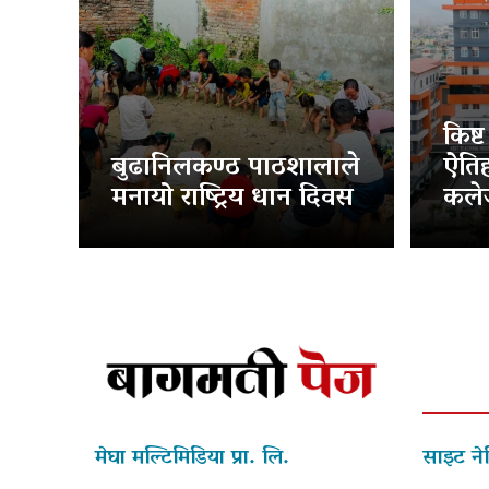
किष्
बुढानिलकण्ठ पाठशालाले
ऐति
मनायो राष्ट्रिय धान दिवस
कलेज
मेघा मल्टिमिडिया प्रा. लि.
साइट ने