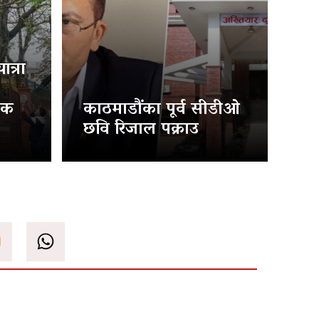
त्रा
िक
काठमाडौंका पूर्व सीडीओ
छवि रिजाल पक्राउ