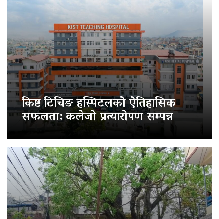
किष्ट टिचिङ हस्पिटलको ऐतिहासिक
सफलता: कलेजो प्रत्यारोपण सम्पन्न