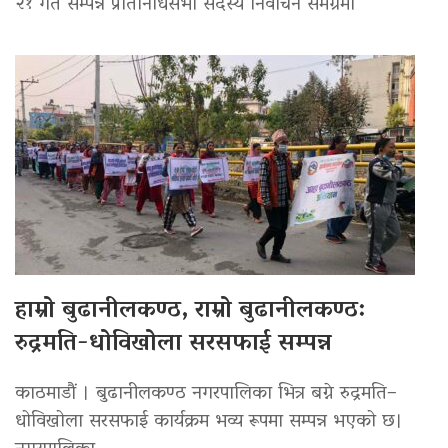
२१ गते सम्पन्न प्रतिनिधिसभा सदस्य निर्वाचन समग्रमा
हाम्रो बुढानीलकण्ठ, राम्रो बुढानीलकण्ठ:
रुद्रमति-धोविखोला सरसफाई सम्पन्न
काठमाडौं । बुढानीलकण्ठ नगरपालिका भित्र बग्ने रुद्रमति–
धोविखोला सरसफाई कार्यक्रम भव्य रूपमा सम्पन्न भएको छ।