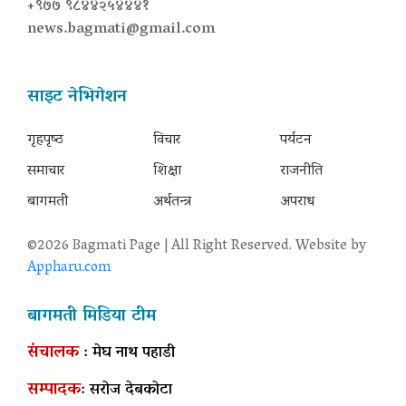
+९७७ ९८४४२५४४४१
news.bagmati@gmail.com
साइट नेभिगेशन
गृहपृष्‍ठ
विचार
पर्यटन
समाचार
शिक्षा
राजनीति
बागमती
अर्थतन्त्र
अपराध
©2026 Bagmati Page | All Right Reserved. Website by
Appharu.com
बागमती मिडिया टीम
संचालक
: मेघ नाथ पहाडी
सम्पादक
: सरोज देबकोटा