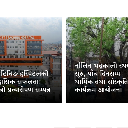
नौलिन भद्रकाली रथया
ट टिचिङ हस्पिटलको
सुरु, पाँच दिनसम्म
हासिक सफलता:
धार्मिक तथा सांस्कृत
ो प्रत्यारोपण सम्पन्न
कार्यक्रम आयोजना