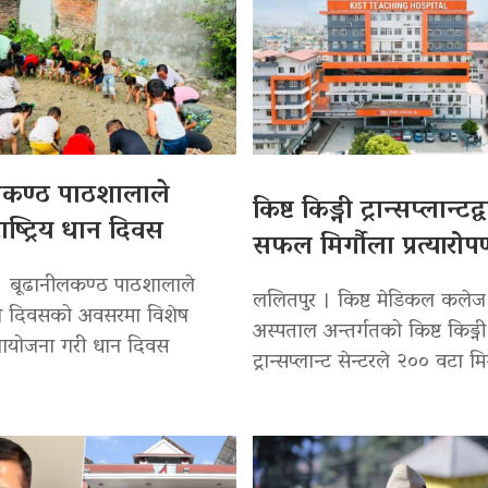
लकण्ठ पाठशालाले
किष्ट किड्नी ट्रान्सप्लान्टद
ाष्ट्रिय धान दिवस
सफल मिर्गौला प्रत्यारो
। बूढानीलकण्ठ पाठशालाले
ललितपुर । किष्ट मेडिकल कलेज
 धान दिवसको अवसरमा विशेष
अस्पताल अन्तर्गतको किष्ट किड्नी
 आयोजना गरी धान दिवस
ट्रान्सप्लान्ट सेन्टरले २०० वटा मि