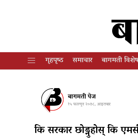
गृहपृष्‍ठ
समाचार
बागमती विशे
बागमती पेज
१५ फाल्गुन २०७८, आइतबार
कि सरकार छोड्नुहोस् कि एमसी