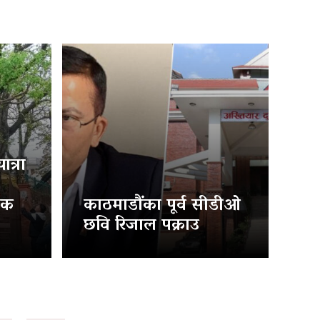
त्रा
िक
काठमाडौंका पूर्व सीडीओ
छवि रिजाल पक्राउ