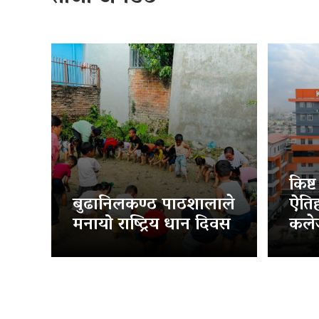
किष्
बुढानिलकण्ठ पाठशालाले
ऐति
मनायो राष्ट्रिय धान दिवस
कलेज