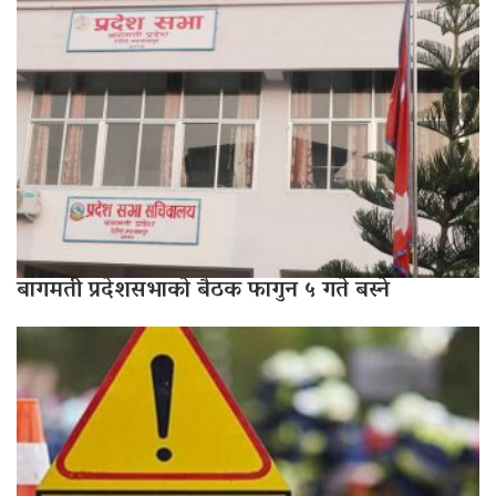
बागमती प्रदेशसभाको बैठक फागुन ५ गते बस्ने