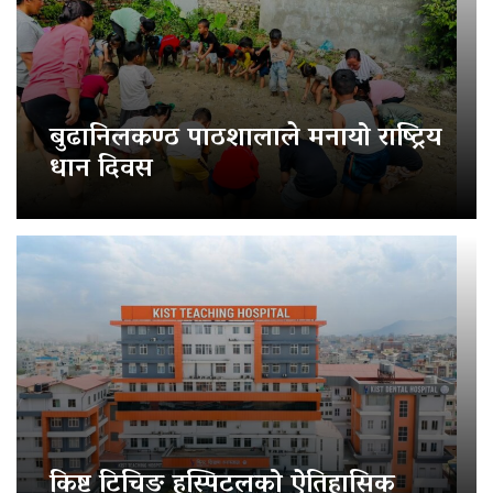
बुढानिलकण्ठ पाठशालाले मनायो राष्ट्रिय
धान दिवस
किष्ट टिचिङ हस्पिटलको ऐतिहासिक