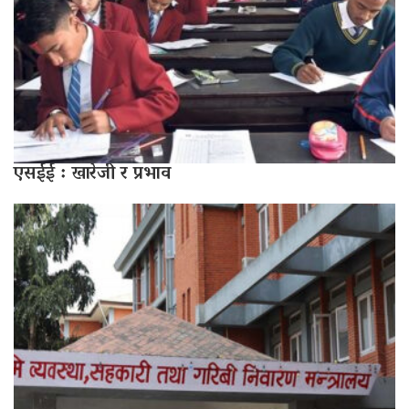
एसईई : खारेजी र प्रभाव