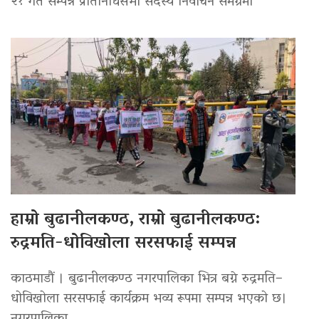
२१ गते सम्पन्न प्रतिनिधिसभा सदस्य निर्वाचन समग्रमा
हाम्रो बुढानीलकण्ठ, राम्रो बुढानीलकण्ठ:
रुद्रमति-धोविखोला सरसफाई सम्पन्न
काठमाडौं । बुढानीलकण्ठ नगरपालिका भित्र बग्ने रुद्रमति–
धोविखोला सरसफाई कार्यक्रम भव्य रूपमा सम्पन्न भएको छ।