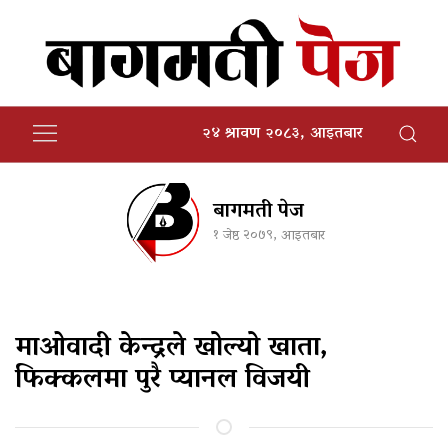
२४ श्रावण २०८३, आइतबार
बागमती पेज
१ जेष्ठ २०७९, आइतबार
माओवादी केन्द्रले खोल्यो खाता,
फिक्कलमा पुरै प्यानल विजयी