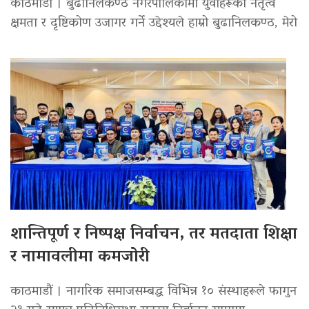
काठमाडौं । बुढानिलकण्ठ नगरपालिकामा युवाहरूको नेतृत्व
क्षमता र दृष्टिकोण उजागर गर्ने उद्देश्यले हाम्रो बुढानिलकण्ठ, मेरो
शान्तिपूर्ण र निष्पक्ष निर्वाचन, तर मतदाता शिक्षा
र नामावलीमा कमजोरी
काठमाडौं । नागरिक समाजसम्बद्ध विभिन्न १० संस्थाहरूले फागुन