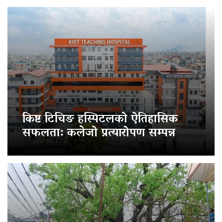
किष्ट टिचिङ हस्पिटलको ऐतिहासिक
सफलता: कलेजो प्रत्यारोपण सम्पन्न