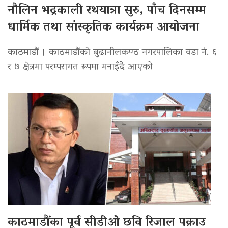
नौलिन भद्रकाली रथयात्रा सुरु, पाँच दिनसम्म
धार्मिक तथा सांस्कृतिक कार्यक्रम आयोजना
काठमाडौं । काठमाडौंको बुढानीलकण्ठ नगरपालिका वडा नं. ६
र ७ क्षेत्रमा परम्परागत रूपमा मनाइँदै आएको
काठमाडौंका पूर्व सीडीओ छवि रिजाल पक्राउ