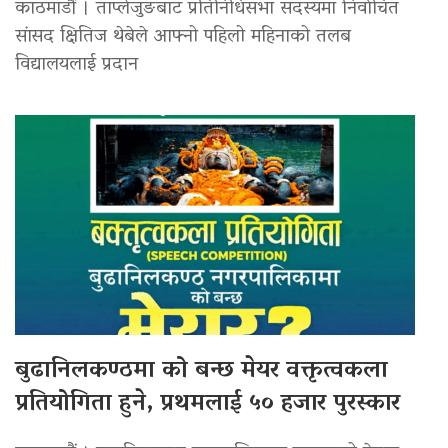
काठमाडौं । ताप्लेजुङबाट प्रतिनिधिसभा सदस्यमा निर्वाचित
सांसद क्षितिज थेबेले आफ्नो पहिलो महिनाको तलब
विद्यालयलाई प्रदान
बुढानिलकण्ठमा को बन्छ मेयर वक्तृत्वकला
प्रतियोगिता हुने, प्रथमलाई ५० हजार पुरस्कार