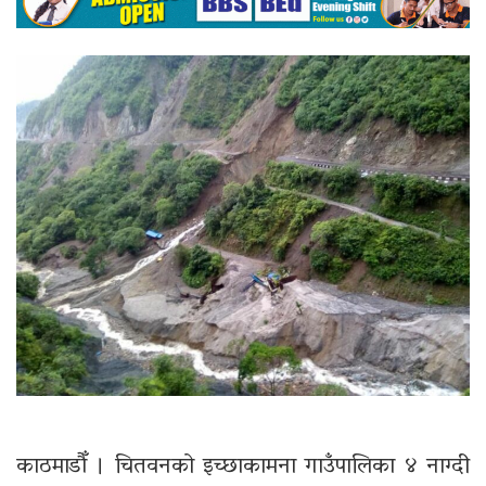
काठमाडौँ । चितवनको इच्छाकामना गाउँपालिका ४ नाग्दी