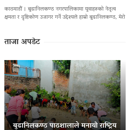
काठमाडौं । बुढानिलकण्ठ नगरपालिकामा युवाहरूको नेतृत्व
क्षमता र दृष्टिकोण उजागर गर्ने उद्देश्यले हाम्रो बुढानिलकण्ठ, मेरो
ताजा अपडेट
बुढानिलकण्ठ पाठशालाले मनायो राष्ट्रिय