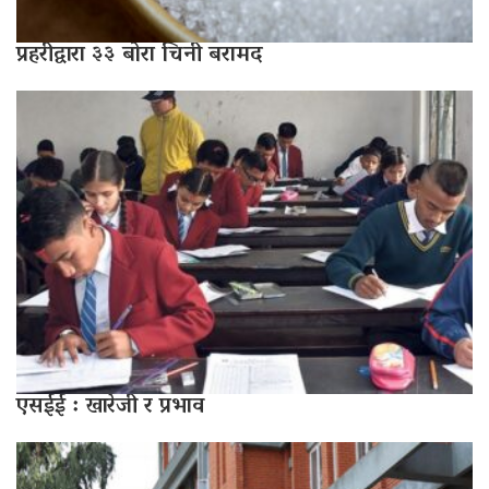
प्रहरीद्वारा ३३ बोरा चिनी बरामद
एसईई : खारेजी र प्रभाव