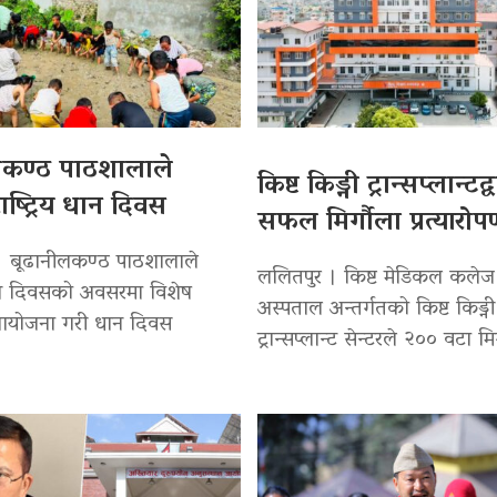
लकण्ठ पाठशालाले
किष्ट किड्नी ट्रान्सप्लान्टद
ाष्ट्रिय धान दिवस
सफल मिर्गौला प्रत्यारो
। बूढानीलकण्ठ पाठशालाले
ललितपुर । किष्ट मेडिकल कलेज
 धान दिवसको अवसरमा विशेष
अस्पताल अन्तर्गतको किष्ट किड्नी
 आयोजना गरी धान दिवस
ट्रान्सप्लान्ट सेन्टरले २०० वटा मि