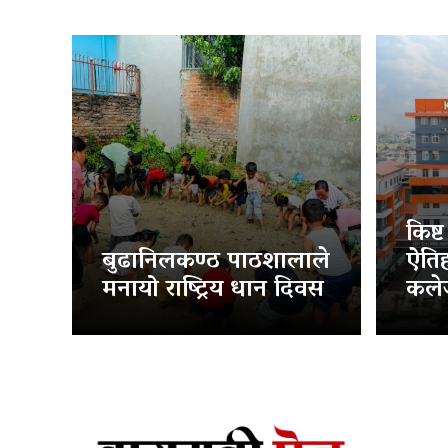
किष्
बुढानिलकण्ठ पाठशालाले
ऐति
मनायो राष्ट्रिय धान दिवस
कलेज