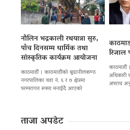
नौलिन भद्रकाली रथयात्रा सुरु,
काठमाडौ
पाँच दिनसम्म धार्मिक तथा
रिजाल प
सांस्कृतिक कार्यक्रम आयोजना
काठमाडौं ।
काठमाडौं । काठमाडौंको बुढानीलकण्ठ
अधिकारी छ
नगरपालिका वडा नं. ६ र ७ क्षेत्रमा
अपराध अनु
परम्परागत रूपमा मनाइँदै आएको
ताजा अपडेट