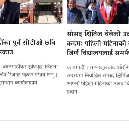
सांसद क्षितिज थेबेको 
ंका पूर्व सीडीओ छवि
कदम: पहिलो महिनाको
क्राउ
जिर्ण विद्यालयलाई समर्
 काठमाडौंका पूर्वप्रमुख जिल्ला
काठमाडौं । ताप्लेजुङबाट प्रतिन
वि रिजाल पक्राउ परेका छन् ।
सदस्यमा निर्वाचित सांसद क्षितिज
सन्धान कार्यालयको
आफ्नो पहिलो महिनाको तलब वि
प्रदान