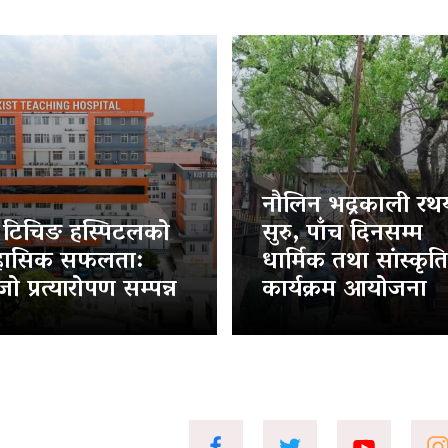
नौलिन भद्रकाली रथया
ट टिचिङ हस्पिटलको
सुरु, पाँच दिनसम्म
हासिक सफलता:
धार्मिक तथा सांस्कृत
ो प्रत्यारोपण सम्पन्न
कार्यक्रम आयोजना