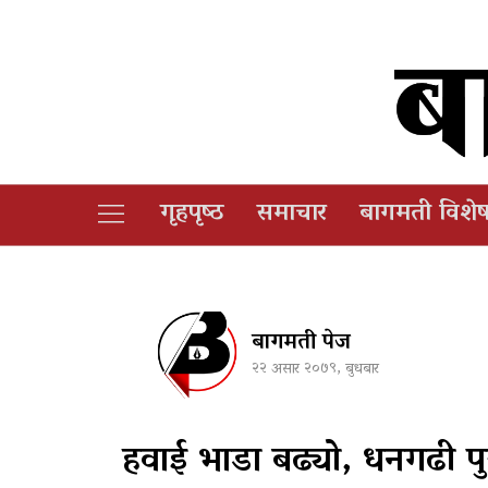
गृहपृष्‍ठ
समाचार
बागमती विशे
बागमती पेज
२२ असार २०७९, बुधबार
हवाई भाडा बढ्यो, धनगढी पु