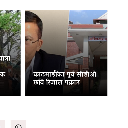
त्रा
िक
काठमाडौंका पूर्व सीडीओ
छवि रिजाल पक्राउ