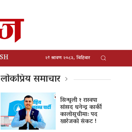
ISH
२१ श्रावण २०८३, बिहिबार
लोकप्रिय समाचार
सिन्धुली १ रास्वपा
सांसद धनेन्द्र कार्की
कालोसूचीमा: पद
खारेजको संकट !