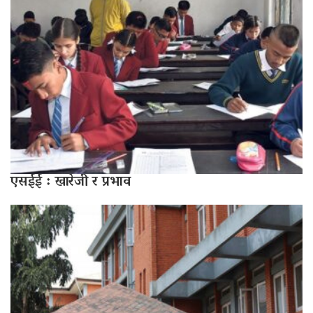
एसईई : खारेजी र प्रभाव