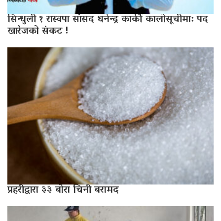
सिन्धुली १ रास्वपा सांसद धनेन्द्र कार्की कालोसूचीमा: पद
खारेजको संकट !
प्रहरीद्वारा ३३ बोरा चिनी बरामद