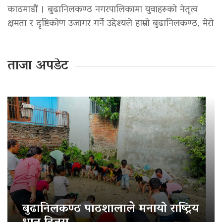
काठमाडौं । बुढानिलकण्ठ नगरपालिकामा युवाहरूको नेतृत्व
क्षमता र दृष्टिकोण उजागर गर्ने उद्देश्यले हाम्रो बुढानिलकण्ठ, मेरो
ताजा अपडेट
बुढानिलकण्ठ पाठशालाले मनायो राष्ट्रिय