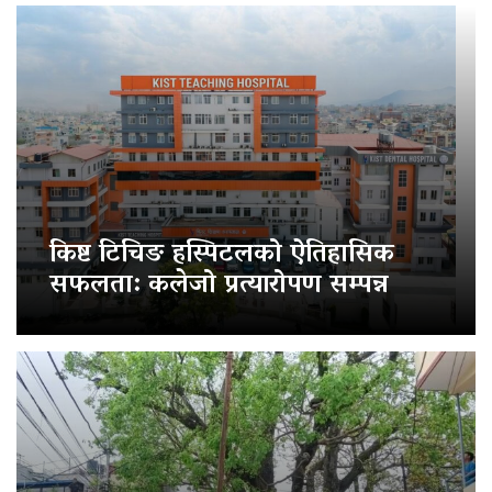
किष्ट टिचिङ हस्पिटलको ऐतिहासिक
सफलता: कलेजो प्रत्यारोपण सम्पन्न