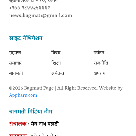
बूढानीलकण्ठ - १०, कपन
+९७७ ९८४४२५४४४१
news.bagmati@gmail.com
साइट नेभिगेशन
गृहपृष्‍ठ
विचार
पर्यटन
समाचार
शिक्षा
राजनीति
बागमती
अर्थतन्त्र
अपराध
©2026 Bagmati Page | All Right Reserved. Website by
Appharu.com
बागमती मिडिया टीम
संचालक
: मेघ नाथ पहाडी