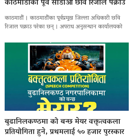
काठमाडौंका पूर्व सीडीओ छवि रिजाल पक्राउ
काठमाडौं । काठमाडौंका पूर्वप्रमुख जिल्ला अधिकारी छवि
रिजाल पक्राउ परेका छन् । अपराध अनुसन्धान कार्यालयको
बुढानिलकण्ठमा को बन्छ मेयर वक्तृत्वकला
प्रतियोगिता हुने, प्रथमलाई ५० हजार पुरस्कार