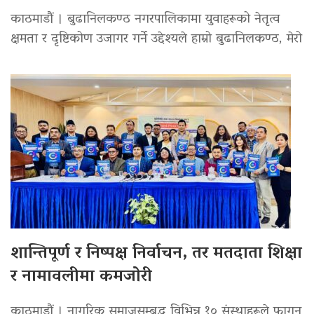
काठमाडौं । बुढानिलकण्ठ नगरपालिकामा युवाहरूको नेतृत्व
क्षमता र दृष्टिकोण उजागर गर्ने उद्देश्यले हाम्रो बुढानिलकण्ठ, मेरो
शान्तिपूर्ण र निष्पक्ष निर्वाचन, तर मतदाता शिक्षा
र नामावलीमा कमजोरी
काठमाडौं । नागरिक समाजसम्बद्ध विभिन्न १० संस्थाहरूले फागुन