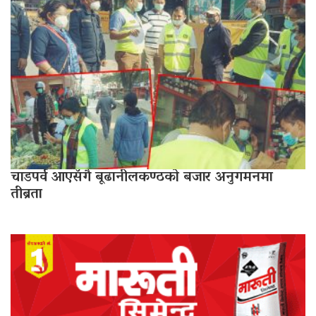
चाडपर्व आएसँगै बूढानीलकण्ठको बजार अनुगमनमा
तीब्रता